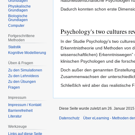
Naturwissenschaftliche Psychologen hab
Grundlagen
Physikalische
Dadurch konnten schon erste Dimensio
Grundlagen
Biologische
Grundlagen
Computer
Psychology's two cultures rev
Fortgeschrittene
Methoden
In der Studie Psychology's two cultur
Statistik
Erkenntnistheorie und Methoden von de
Kognitive Modellierung
wissenschaftlichen) Erkenntniswegen” 
klinischen Psychologen und die forsch
Üben & Fragen
Doch außer den genannten Einstellung
Zu den Simulationen
Zu den Lehrvideos
Zusammenwachsen der unterschiedlich
Zu den Übungen
Schließlich wird aber das realistische
Fragen
Impressum
Impressum / Kontakt
Diese Seite wurde zuletzt am 26. Januar 2015
Barrierefreiheit
Literatur
Datenschutz
Über eLearning - Methoden der
Werkzeuge
Links auf diese Seite