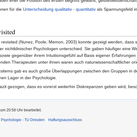
en eher die Position des ersten Begriffs gewählt, geisteswissenschaft
nen für die
Unterscheidung qualitativ - quantitativ
als Spannungsfeld in
isited
es revisited (Nunez, Poole, Memon, 2003) konnte gezeigt werden, dass 
r nichtklinischer Psychologen unterschied. Sie gaben häufiger eine We
sowie gegenüber ihrem Intuitionsgefühl auf Basis eigener Erfahrungen
enden Therapeuten unter ihnen waren auch naturwissenschaftlicher orie
sitems gab es auch große Überlappungen zwischen den Gruppen in der
en Lager in der Psychologie.
 Fazit gezogen, dass es vorerst weiterhin Diskrepanzen geben wird, be
 um 20:58 Uhr bearbeitet.
 Psychologie - TU Dresden
Haftungsausschluss