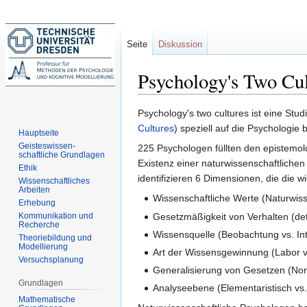
Seite
Diskussion
Psychology's Two Cul
Zur
Zur
Psychology's two cultures ist eine Stud
Navigation
Suche
Cultures
) speziell auf die Psychologi
Hauptseite
springen
springen
Geisteswissen-
225 Psychologen füllten den epistemol
schaftliche Grundlagen
Existenz einer naturwissenschaftlichen
Ethik
identifizieren 6 Dimensionen, die die w
Wissenschaftliches
Arbeiten
Wissenschaftliche Werte (Naturwiss
Erhebung
Gesetzmäßigkeit von Verhalten (dete
Kommunikation und
Recherche
Wissensquelle (Beobachtung vs. Int
Theoriebildung und
Modellierung
Art der Wissensgewinnung (Labor v
Versuchsplanung
Generalisierung von Gesetzen (Nom
Grundlagen
Analyseebene (Elementaristisch vs. 
Mathematische