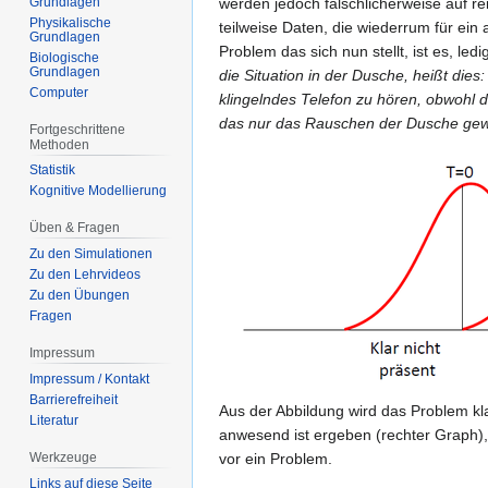
Grundlagen
werden jedoch fälschlicherweise auf r
Physikalische
teilweise Daten, die wiederrum für ein
Grundlagen
Problem das sich nun stellt, ist es, l
Biologische
Grundlagen
die Situation in der Dusche, heißt die
Computer
klingelndes Telefon zu hören, obwohl di
das nur das Rauschen der Dusche ge
Fortgeschrittene
Methoden
Statistik
Kognitive Modellierung
Üben & Fragen
Zu den Simulationen
Zu den Lehrvideos
Zu den Übungen
Fragen
Impressum
Impressum / Kontakt
Barrierefreiheit
Aus der Abbildung wird das Problem kl
Literatur
anwesend ist ergeben (rechter Graph), 
Werkzeuge
vor ein Problem.
Links auf diese Seite