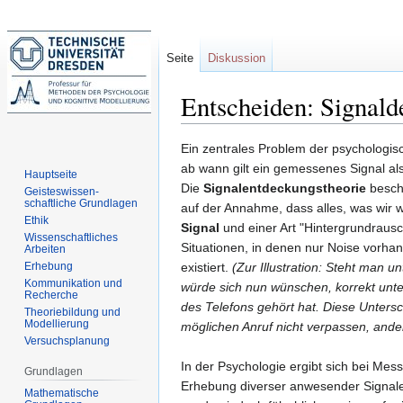
Seite
Diskussion
Entscheiden: Signald
Zur
Zur
Ein zentrales Problem der psychologis
Navigation
Suche
ab wann gilt ein gemessenes Signal al
Hauptseite
springen
springen
Die
Signalentdeckungstheorie
beschä
Geisteswissen-
schaftliche Grundlagen
auf der Annahme, dass alles, was wir
Ethik
Signal
und einer Art "Hintergrundrau
Wissenschaftliches
Situationen, in denen nur Noise vorhan
Arbeiten
Erhebung
existiert.
(Zur Illustration: Steht man
Kommunikation und
würde sich nun wünschen, korrekt unt
Recherche
des Telefons gehört hat. Diese Unters
Theoriebildung und
Modellierung
möglichen Anruf nicht verpassen, and
Versuchsplanung
In der Psychologie ergibt sich bei M
Grundlagen
Erhebung diverser anwesender Signale
Mathematische