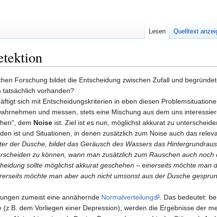
Lesen
Quelltext anze
etektion
chen Forschung bildet die Entscheidung zwischen Zufall und begründet
s tatsächlich vorhanden?
ftigt sich mit Entscheidungskriterien in eben diesen Problemsituationen
 wahrnehmen und messen, stets eine Mischung aus dem uns interessie
schen", dem
Noise
ist. Ziel ist es nun, möglichst akkurat zu unterscheid
den ist und Situationen, in denen zusätzlich zum Noise auch das relev
 unter der Dusche, bildet das Geräusch des Wassers das Hintergrundra
erscheiden zu können, wann man zusätzlich zum Rauschen auch noch 
cheidung sollte möglichst akkurat geschehen – einerseits möchte man 
ererseits möchte man aber auch nicht umsonst aus der Dusche gesprun
essungen zumeist eine annähernde
Normalverteilung
. Das bedeutet: be
 (z.B. dem Vorliegen einer Depression), werden die Ergebnisse der m