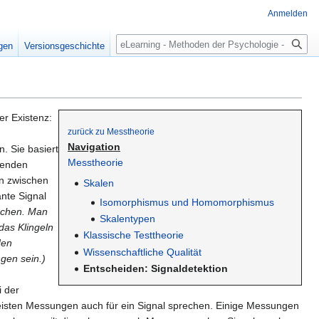
Anmelden
Suche
igen
Versionsgeschichte
er Existenz:
zurück zu Messtheorie
Navigation
. Sie basiert
Messtheorie
renden
en zwischen
Skalen
ante Signal
Isomorphismus und Homomorphismus
uschen. Man
Skalentypen
das Klingeln
Klassische Testtheorie
den
Wissenschaftliche Qualität
gen sein.)
Entscheiden: Signaldetektion
i der
eisten Messungen auch für ein Signal sprechen. Einige Messungen