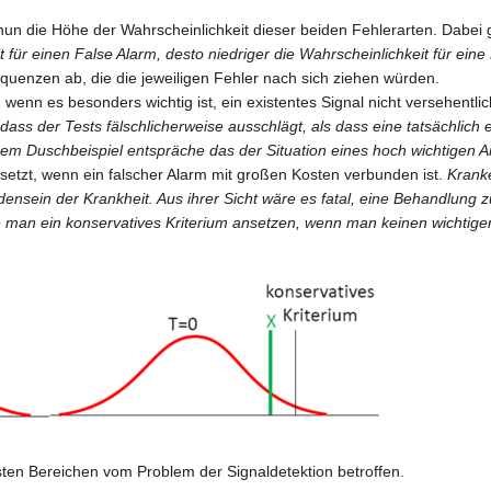
n die Höhe der Wahrscheinlichkeit dieser beiden Fehlerarten. Dabei gi
t für einen False Alarm, desto niedriger die Wahrscheinlichkeit für ein
uenzen ab, die die jeweiligen Fehler nach sich ziehen würden.
 wenn es besonders wichtig ist, ein existentes Signal nicht versehentl
ass der Tests fälschlicherweise ausschlägt, als dass eine tatsächlich 
serem Duschbeispiel entspräche das der Situation eines hoch wichtigen 
setzt, wenn ein falscher Alarm mit großen Kosten verbunden ist.
Kranke
ensein der Krankheit. Aus ihrer Sicht wäre es fatal, eine Behandlung z
e man ein konservatives Kriterium ansetzen, wenn man keinen wichtige
sten Bereichen vom Problem der Signaldetektion betroffen.