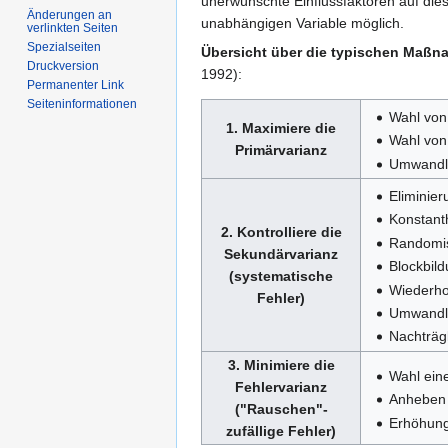
unerwünschte Einflussfaktoren auf die
Änderungen an
unabhängigen Variable möglich.
verlinkten Seiten
Spezialseiten
Übersicht über die typischen Maßn
Druckversion
1992):
Permanenter Link
Seiten­informationen
Wahl von
1. Maximiere die
Wahl von
Primärvarianz
Umwandlun
Eliminier
Konstant
2. Kontrolliere die
Randomis
Sekundärvarianz
Blockbild
(systematische
Wiederh
Fehler)
Umwandlun
Nachträgl
3. Minimiere die
Wahl ein
Fehlervarianz
Anheben 
("Rauschen"-
Erhöhung 
zufällige Fehler)