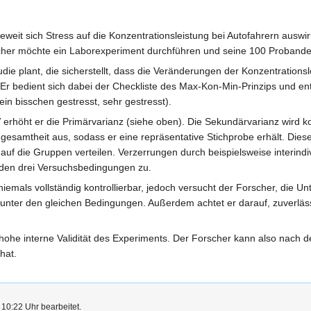
weit sich Stress auf die Konzentrationsleistung bei Autofahrern auswir
scher möchte ein Laborexperiment durchführen und seine 100 Probande
die plant, die sicherstellt, dass die Veränderungen der Konzentrations
Er bedient sich dabei der Checkliste des Max-Kon-Min-Prinzips und ent
ein bisschen gestresst, sehr gestresst).
rhöht er die Primärvarianz (siehe oben). Die Sekundärvarianz wird kon
esamtheit aus, sodass er eine repräsentative Stichprobe erhält. Diese 
auf die Gruppen verteilen. Verzerrungen durch beispielsweise interindi
g den drei Versuchsbedingungen zu.
iemals vollständig kontrollierbar, jedoch versucht der Forscher, die Un
 unter den gleichen Bedingungen. Außerdem achtet er darauf, zuverlä
ohe interne Validität des Experiments. Der Forscher kann also nach de
hat.
 10:22 Uhr bearbeitet.