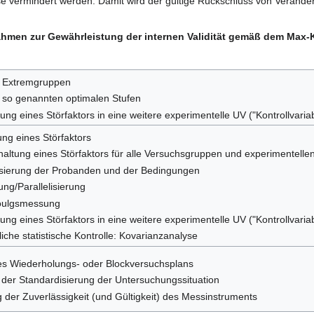
se vermindert werden. Damit wird der gültige Rückschluss von Veränder
ahmen zur Gewährleistung der internen Validität gemäß dem Max-
 Extremgruppen
 so genannten optimalen Stufen
g eines Störfaktors in eine weitere experimentelle UV ("Kontrollvariab
ung eines Störfaktors
haltung eines Störfaktors für alle Versuchsgruppen und experimentell
ierung der Probanden und der Bedingungen
ung/Parallelisierung
oulgsmessung
g eines Störfaktors in eine weitere experimentelle UV ("Kontrollvariab
iche statistische Kontrolle: Kovarianzanalyse
es Wiederholungs- oder Blockversuchsplans
der Standardisierung der Untersuchungssituation
der Zuverlässigkeit (und Gültigkeit) des Messinstruments