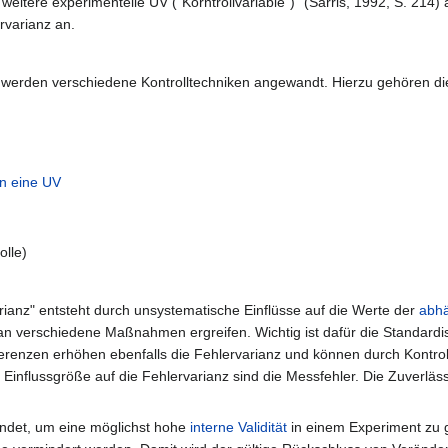
eitere experimentelle UV ("Korntrollvariable")" (Sarris, 1992, S. 214) 
rvarianz an.
 werden verschiedene Kontrolltechniken angewandt. Hierzu gehören di
in eine UV
olle)
rianz" entsteht durch unsystematische Einflüsse auf die Werte der
abhä
an verschiedene Maßnahmen ergreifen. Wichtig ist dafür die Standardisi
fferenzen erhöhen ebenfalls die Fehlervarianz und können durch Kontr
 Einflussgröße auf die Fehlervarianz sind die Messfehler. Die Zuverläs
ndet, um eine möglichst hohe
interne Validität
in einem Experiment zu 