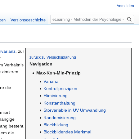
Anmelden
Suche
igen
Versionsgeschichte
rvarianz
, zur
zurück zu Versuchsplanung
r
Navigation
m Verhältnis
aximieren
Max-Kon-Min-Prinzip
Varianz
re die
Kontrollprinzipien
Eliminierung
Konstanthaltung
Störvariable in UV Umwandlung
miert
Randomisierung
bhängige
Blockbildung
hang besteht.
Blockbildendes Merkmal
dem die