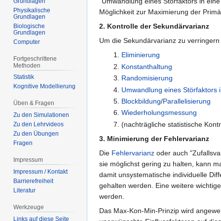
"Umwandlung eines Störfaktors in eine w
Grundlagen
Physikalische
Möglichkeit zur Maximierung der Primä
Grundlagen
2. Kontrolle der Sekundärvarianz
Biologische
Grundlagen
Um die Sekundärvarianz zu verringern
Computer
Eliminierung
Fortgeschrittene
Methoden
Konstanthaltung
Statistik
Randomisierung
Kognitive Modellierung
Umwandlung eines Störfaktors 
Blockbildung
/
Parallelisierung
Üben & Fragen
Wiederholungsmessung
Zu den Simulationen
(nachträgliche statistische Kontr
Zu den Lehrvideos
Zu den Übungen
3. Minimierung der Fehlervarianz
Fragen
Die
Fehlervarianz
oder auch "Zufallsva
Impressum
sie möglichst gering zu halten, kann m
Impressum / Kontakt
damit unsystematische individuelle Di
Barrierefreiheit
gehalten werden. Eine weitere wichtige
Literatur
werden.
Werkzeuge
Das Max-Kon-Min-Prinzip wird angewe
Links auf diese Seite