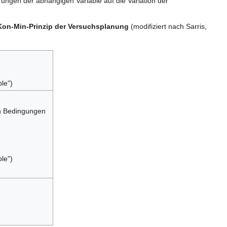
ungen der abhängigen Variable auf die Variation der
Kon-Min-Prinzip der Versuchsplanung
(modifiziert nach Sarris,
le")
en Bedingungen
le")