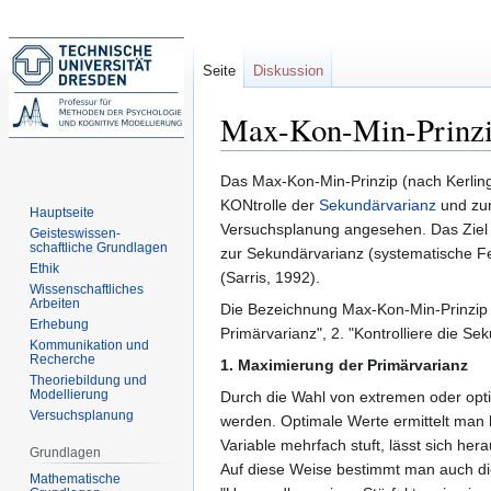
Seite
Diskussion
Max-Kon-Min-Prinz
Zur
Zur
Das Max-Kon-Min-Prinzip (nach Kerli
Navigation
Suche
KONtrolle der
Sekundärvarianz
und zu
Hauptseite
springen
springen
Versuchsplanung angesehen. Das Ziel is
Geisteswissen-
schaftliche Grundlagen
zur Sekundärvarianz (systematische Fe
Ethik
(Sarris, 1992).
Wissenschaftliches
Arbeiten
Die Bezeichnung Max-Kon-Min-Prinzip (
Erhebung
Primärvarianz", 2. "Kontrolliere die Se
Kommunikation und
Recherche
1. Maximierung der Primärvarianz
Theoriebildung und
Modellierung
Durch die Wahl von extremen oder op
Versuchsplanung
werden. Optimale Werte ermittelt man 
Variable mehrfach stuft, lässt sich her
Grundlagen
Auf diese Weise bestimmt man auch die
Mathematische