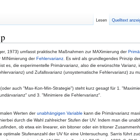
Lesen
Quelltext anze
ip
nger, 1973) umfasst praktische Maßnahmen zur MAXimierung der
Primä
r MINimierung der
Fehlervarianz
. Es wird als grundlegendes Prinzip de
t es, die experimentelle Primärvarianz, also die erwünschte Varianz, i
hlervarianz) und Zufallsvarianz (unsystematische Fehlervarianz) zu m
oder auch "Max-Kon-Min-Strategie") steht kurz gesagt für 1. "Maximie
kundärvarianz" und 3. "Minimiere die Fehlervarianz".
timalen Werten der
unabhängigen Variable
kann die Primärvarianz maxi
hierbei durch die Wahl zahlreicher Stufen der UV. Indem man die una
ausfinden, ob etwa ein linearer, ein bitoner oder ein tritoner Zusammen
 optimale Stufenanzahl der UV für eine Untersuchung. Sarris führt zu