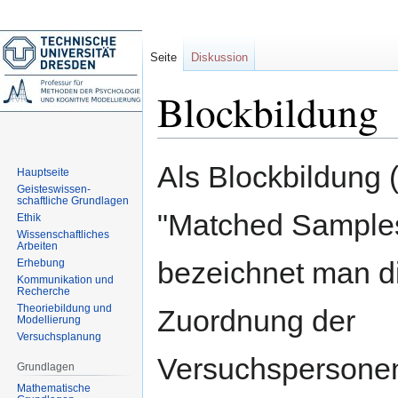
Seite
Diskussion
Blockbildung
Zur
Zur
Als Blockbildung 
Hauptseite
Navigation
Suche
Geisteswissen-
springen
springen
schaftliche Grundlagen
"Matched Sample
Ethik
Wissenschaftliches
Arbeiten
bezeichnet man di
Erhebung
Kommunikation und
Recherche
Theoriebildung und
Zuordnung der
Modellierung
Versuchsplanung
Versuchspersone
Grundlagen
Mathematische