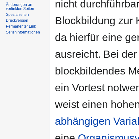
nicht durchführbar
Änderungen an
verlinkten Seiten
Spezialseiten
Blockbildung zur 
Druckversion
Permanenter Link
Seiten­informationen
da hierfür eine g
ausreicht. Bei de
blockbildendes Me
ein Vortest notwe
weist einen hohe
abhängigen Varia
eine
Organismusv