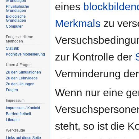
Grundlagen
eines
blockbilden
Physikalische
Grundlagen
Biologische
Merkmals
zu vers
Grundlagen
Computer
Versuchsbedingun
Fortgeschrittene
Methoden
Statistik
zur Kontrolle der
Kognitive Modellierung
Üben & Fragen
Verminderung de
Zu den Simulationen
Zu den Lehrvideos
Zu den Übungen
Wenn nur eine ge
Fragen
Impressum
Versuchspersonen
Impressum / Kontakt
Barrierefreiheit
Literatur
steht, so ist die K
Werkzeuge
Links auf diese Seite