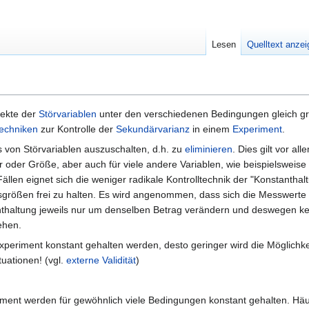
Lesen
Quelltext anze
fekte der
Störvariablen
unter den verschiedenen Bedingungen gleich g
techniken
zur Kontrolle der
Sekundärvarianz
in einem
Experiment
.
ss von Störvariablen auszuschalten, d.h. zu
eliminieren
. Dies gilt vor all
oder Größe, aber auch für viele andere Variablen, wie beispielsweise
ällen eignet sich die weniger radikale Kontrolltechnik der "Konstanthal
größen frei zu halten. Es wird angenommen, dass sich die Messwerte
thaltung jeweils nur um denselben Betrag verändern und deswegen ke
ehen.
periment konstant gehalten werden, desto geringer wird die Möglichke
tuationen! (vgl.
externe Validität
)
iment werden für gewöhnlich viele Bedingungen konstant gehalten. Hä