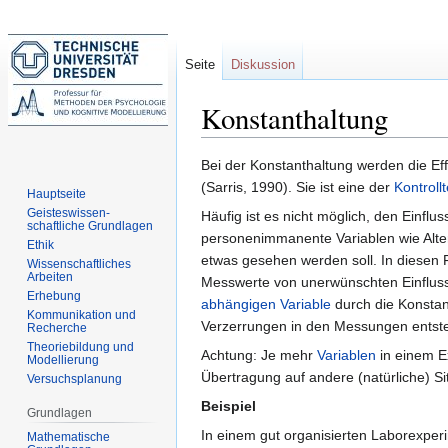
Seite
Diskussion
Konstanthaltung
Zur
Zur
Bei der Konstanthaltung werden die Ef
Navigation
Suche
(Sarris, 1990). Sie ist eine der
Kontroll
Hauptseite
springen
springen
Geisteswissen-
Häufig ist es nicht möglich, den Einflu
schaftliche Grundlagen
personenimmanente Variablen wie Alter 
Ethik
etwas gesehen werden soll. In diesen F
Wissenschaftliches
Arbeiten
Messwerte von unerwünschten Einfluss
Erhebung
abhängigen Variable
durch die Konstan
Kommunikation und
Verzerrungen in den Messungen entst
Recherche
Theoriebildung und
Achtung: Je mehr
Variablen
in einem Ex
Modellierung
Übertragung auf andere (natürliche) Si
Versuchsplanung
Beispiel
Grundlagen
In einem gut organisierten Laborexper
Mathematische