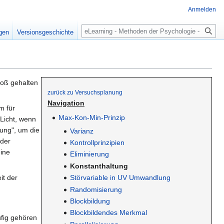
Anmelden
Suche
igen
Versionsgeschichte
roß gehalten
zurück zu Versuchsplanung
Navigation
em für
Max-Kon-Min-Prinzip
 Licht, wenn
tung", um die
Varianz
 der
Kontrollprinzipien
ine
Eliminierung
Konstanthaltung
Störvariable in UV Umwandlung
it der
Randomisierung
Blockbildung
Blockbildendes Merkmal
ufig gehören