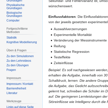
Grundlagen
Sekundär- und Fehlervarianz ist, umso gr
Physikalische
wünschenswert.
Grundlagen
Biologische
Grundlagen
Einflussfaktoren
: Die Einflussfaktor
Computer
von der jeweils gesetzten experimentel
Fortgeschrittene
Auswahlverzerrungen
Methoden
Experimentelle Mortalität
Statistik
Veränderung der Messinstrumente
Kognitive Modellierung
Reifung
Üben & Fragen
Statistische Regression
Zu den Simulationen
Testeffekte
Zu den Lehrvideos
Zeiteinflüsse
Zu den Übungen
Beispiel:
Es soll nachgewiesen werden,
Fragen
erhalten die Aufgabe, innerhalb von 3
Impressum
Schalldruck, lernen. Die andere Grupp
Impressum / Kontakt
die Aufgabe, das Gedicht aufzuschreibe
Barrierefreiheit
gelernt hat, schreiben die Schüler im D
Literatur
auf. Die geringeren Lernleistungen d
Werkzeuge
Störeinflüsse wie Intelligenz durch die
Links auf diese Seite