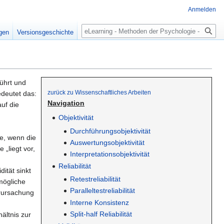
Anmelden
Suche
igen
Versionsgeschichte
führt und
zurück zu Wissenschaftliches Arbeiten
edeutet das:
Navigation
auf die
Objektivität
Durchführungsobjektivität
de, wenn die
Auswertungsobjektivität
 „liegt vor,
Interpretationsobjektivität
Reliabilität
ität sinkt
Retestreliabilität
mögliche
Paralleltestreliabilität
erursachung
Interne Konsistenz
Split-half Reliabilität
ältnis zur