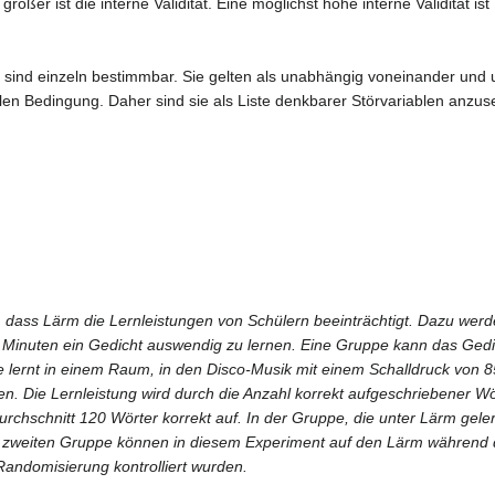
ößer ist die interne Validität. Eine möglichst hohe interne Validität ist
en sind einzeln bestimmbar. Sie gelten als unabhängig voneinander und
len Bedingung. Daher sind sie als Liste denkbarer Störvariablen anzus
 dass Lärm die Lernleistungen von Schülern beeinträchtigt. Dazu wer
0 Minuten ein Gedicht auswendig zu lernen. Eine Gruppe kann das Gedi
e lernt in einem Raum, in den Disco-Musik mit einem Schalldruck von 8
n. Die Lernleistung wird durch die Anzahl korrekt aufgeschriebener Wö
urchschnitt 120 Wörter korrekt auf. In der Gruppe, die unter Lärm gele
er zweiten Gruppe können in diesem Experiment auf den Lärm während 
 Randomisierung kontrolliert wurden.