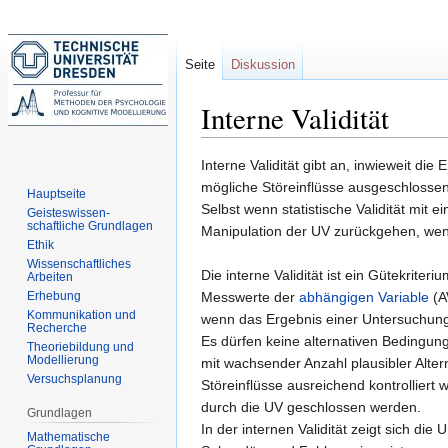
Seite
Diskussion
Interne Validität
Zur
Zur
Interne Validität gibt an, inwieweit di
Navigation
Suche
mögliche Störeinflüsse ausgeschlossen
Hauptseite
springen
springen
Selbst wenn statistische Validität mit e
Geisteswissen-
schaftliche Grundlagen
Manipulation der UV zurückgehen, wenn 
Ethik
Wissenschaftliches
Die interne Validität ist ein Gütekrite
Arbeiten
Erhebung
Messwerte der
abhängigen Variable
(A
Kommunikation und
wenn das Ergebnis einer Untersuchung e
Recherche
Es dürfen keine alternativen Bedingung
Theoriebildung und
Modellierung
mit wachsender Anzahl plausibler Alte
Versuchsplanung
Störeinflüsse ausreichend kontrollier
durch die UV geschlossen werden.
Grundlagen
In der internen Validität zeigt sich di
Mathematische