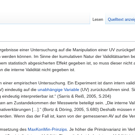
Lesen
Quelltext anze
e Ergebnisse einer Untersuchung auf die Manipulation einer UV zurückge
 werden können. Im Sinne der kumulativen Natur der Validitätsarten b
inem statistisch abgesicherten Effekt gegeben ist, so muss dieser nicht 
die interne Validität nicht gegeben ist.
rium einer empirischen Untersuchung. Ein Experiment ist dann intern vali
V) eindeutig auf die
unabhängige Variable
(UV) zurückzuführen sind. Sie
indeutig interpretierbar ist.“ (Sarris & Reiß, 2005, S.204)
en am Zustandekommen der Messwerte beteiligt sein. „Die interne Valid
rnativerklärungen […].“ (Bortz & Döring, 2005, S.680) Deshalb müssen 
t werden. Wenn das der Fall ist, kann von der gemessenen AV auf die V
e Umsetzung des
MaxKonMin-Prinzips
. Je höher die Primärvarianz im Verh