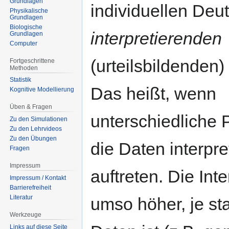
Grundlagen
individuellen Deu
Physikalische
Grundlagen
Biologische
interpretierenden
Grundlagen
Computer
(urteilsbildenden)
Fortgeschrittene
Methoden
Statistik
Das heißt, wenn
Kognitive Modellierung
Üben & Fragen
unterschiedliche
Zu den Simulationen
Zu den Lehrvideos
Zu den Übungen
die Daten interpre
Fragen
Impressum
auftreten. Die Int
Impressum / Kontakt
Barrierefreiheit
Literatur
umso höher, je sta
Werkzeuge
Links auf diese Seite