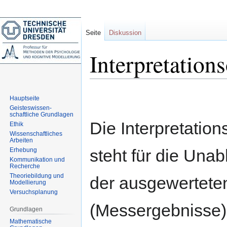
Seite
Diskussion
Interpretations
Zur
Zur
Hauptseite
Navigation
Suche
Geisteswissen-
springen
springen
schaftliche Grundlagen
Die Interpretations
Ethik
Wissenschaftliches
Arbeiten
steht für die Una
Erhebung
Kommunikation und
Recherche
Theoriebildung und
der ausgewertete
Modellierung
Versuchsplanung
(Messergebnisse)
Grundlagen
Mathematische