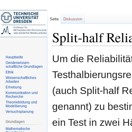
Seite
Diskussion
Split-half Relia
Zur
Zur
Um die Reliabilität
Hauptseite
Navigation
Suche
Geisteswissen-
springen
springen
schaftliche Grundlagen
Testhalbierungsreli
Ethik
Wissenschaftliches
Arbeiten
(auch Split-half Re
Erhebung
Kommunikation und
Recherche
Theoriebildung und
genannt) zu best
Modellierung
Versuchsplanung
ein Test in zwei H
Grundlagen
Mathematische