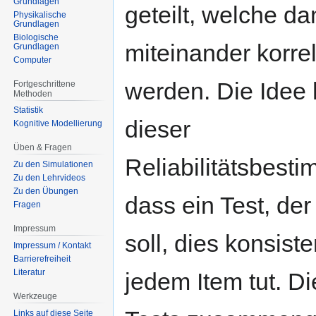
Grundlagen
geteilt, welche da
Physikalische
Grundlagen
Biologische
miteinander korrel
Grundlagen
Computer
werden. Die Idee 
Fortgeschrittene
Methoden
Statistik
dieser
Kognitive Modellierung
Üben & Fragen
Reliabilitätsbesti
Zu den Simulationen
Zu den Lehrvideos
Zu den Übungen
dass ein Test, de
Fragen
Impressum
soll, dies konsis
Impressum / Kontakt
Barrierefreiheit
Literatur
jedem Item tut. Di
Werkzeuge
Links auf diese Seite