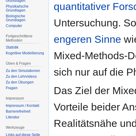
Grundlagen
quantitativer For
Physikalische
Grundlagen
Biologische
Untersuchung. So
Grundlagen
Computer
engeren Sinne
wie
Fortgeschrittene
Methoden
Statistik
Mixed-Methods-De
Kognitive Modellierung
Üben & Fragen
sich nur auf die 
Zu den Simulationen
Zu den Lehrvideos
Zu den Übungen
Das Ziel der Mixe
Fragen
Impressum
Vorteile beider Ans
Impressum / Kontakt
Barrierefreiheit
Literatur
Realitätsnähe und 
Werkzeuge
Links auf diese Seite