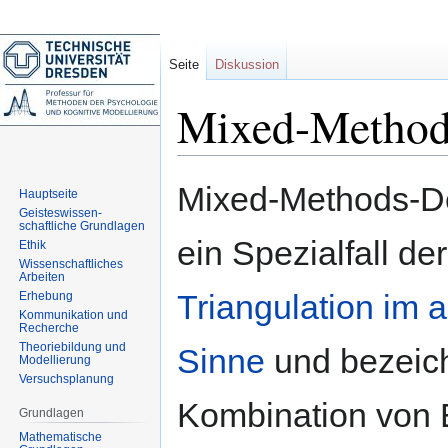
Seite
Diskussion
Mixed-Method
Zur
Zur
Mixed‐Methods‐De
Hauptseite
Navigation
Suche
Geisteswissen-
springen
springen
schaftliche Grundlagen
ein Spezialfall der
Ethik
Wissenschaftliches
Arbeiten
Triangulation im 
Erhebung
Kommunikation und
Recherche
Theoriebildung und
Sinne
und bezeic
Modellierung
Versuchsplanung
Kombination von
Grundlagen
Mathematische