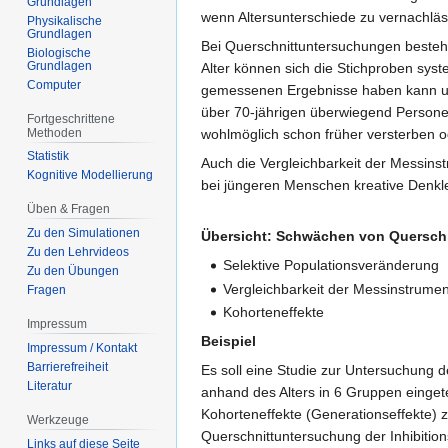
Grundlagen
wenn Altersunterschiede zu vernachläs
Physikalische
Grundlagen
Bei Querschnittuntersuchungen beste
Biologische
Grundlagen
Alter können sich die Stichproben sys
Computer
gemessenen Ergebnisse haben kann 
über 70-jährigen überwiegend Persone
Fortgeschrittene
Methoden
wohlmöglich schon früher versterben o
Statistik
Auch die Vergleichbarkeit der Messins
Kognitive Modellierung
bei jüngeren Menschen kreative Denkl
Üben & Fragen
Zu den Simulationen
Übersicht: Schwächen von Quersch
Zu den Lehrvideos
Selektive Populationsveränderung
Zu den Übungen
Vergleichbarkeit der Messinstrume
Fragen
Kohorteneffekte
Impressum
Beispiel
Impressum / Kontakt
Barrierefreiheit
Es soll eine Studie zur Untersuchung 
Literatur
anhand des Alters in 6 Gruppen eingete
Kohorteneffekte (Generationseffekte) 
Werkzeuge
Querschnittuntersuchung der Inhibition
Links auf diese Seite