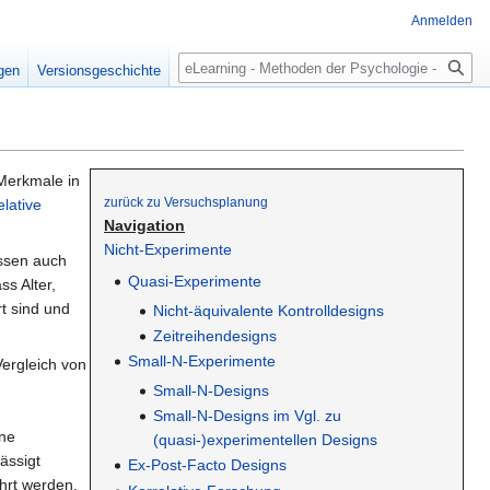
Anmelden
Suche
igen
Versionsgeschichte
 Merkmale in
zurück zu Versuchsplanung
elative
Navigation
Nicht-Experimente
assen auch
Quasi-Experimente
s Alter,
t sind und
Nicht-äquivalente Kontrolldesigns
Zeitreihendesigns
Small-N-Experimente
ergleich von
Small-N-Designs
Small-N-Designs im Vgl. zu
ine
(quasi-)experimentellen Designs
ässigt
Ex-Post-Facto Designs
hrt werden,