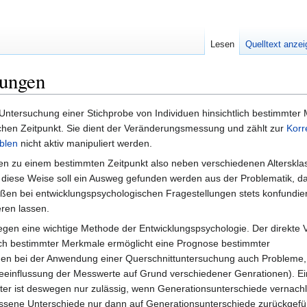
Lesen
Quelltext anze
hungen
 Untersuchung einer Stichprobe von Individuen hinsichtlich bestimmter
chen Zeitpunkt. Sie dient der Veränderungsmessung und zählt zur
Korr
blen
nicht aktiv manipuliert werden.
en zu einem bestimmten Zeitpunkt also neben verschiedenen Alterskl
 diese Weise soll ein Ausweg gefunden werden aus der Problematik, das
ßen bei entwicklungspsychologischen Fragestellungen stets konfundier
eren lassen.
en eine wichtige Methode der Entwicklungspsychologie. Der direkte V
lich bestimmter Merkmale ermöglicht eine Prognose bestimmter
hen bei der Anwendung einer Querschnittuntersuchung auch Probleme,
Beeinflussung der Messwerte auf Grund verschiedener Genrationen). E
ter ist deswegen nur zulässig, wenn Generationsunterschiede vernachl
ene Unterschiede nur dann auf Generationsunterschiede zurückgefü