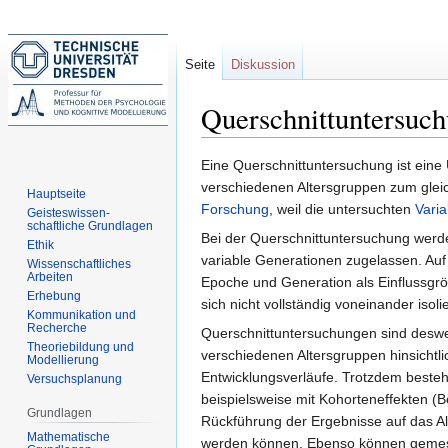
Seite
Diskussion
Querschnittuntersuc
Zur
Zur
Eine Querschnittuntersuchung ist eine
Navigation
Suche
verschiedenen Altersgruppen zum glei
Hauptseite
springen
springen
Forschung
, weil die untersuchten
Varia
Geisteswissen-
schaftliche Grundlagen
Bei der Querschnittuntersuchung werd
Ethik
variable Generationen zugelassen. Auf
Wissenschaftliches
Arbeiten
Epoche und Generation als Einflussgrö
Erhebung
sich nicht vollständig voneinander isoli
Kommunikation und
Recherche
Querschnittuntersuchungen sind desweg
Theoriebildung und
verschiedenen Altersgruppen hinsicht
Modellierung
Entwicklungsverläufe. Trotzdem beste
Versuchsplanung
beispielsweise mit Kohorteneffekten (
Grundlagen
Rückführung der Ergebnisse auf das Al
Mathematische
werden können. Ebenso können gemess