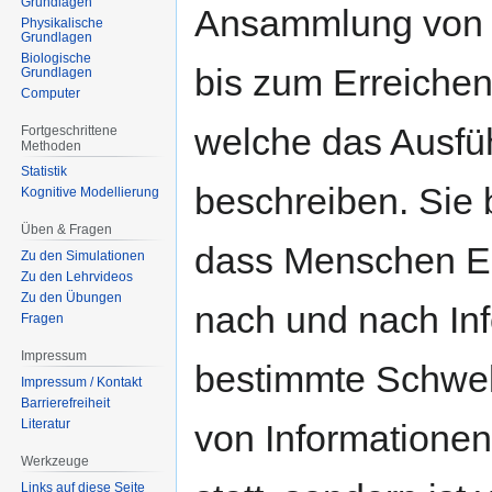
Grundlagen
Ansammlung von E
Physikalische
Grundlagen
Biologische
bis zum Erreichen
Grundlagen
Computer
welche das Ausfüh
Fortgeschrittene
Methoden
Statistik
beschreiben. Sie
Kognitive Modellierung
Üben & Fragen
dass Menschen En
Zu den Simulationen
Zu den Lehrvideos
Zu den Übungen
nach und nach In
Fragen
Impressum
bestimmte Schwell
Impressum / Kontakt
Barrierefreiheit
Literatur
von Informationen f
Werkzeuge
Links auf diese Seite