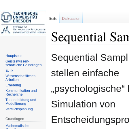
Seite
Diskussion
Sequential Sa
Zur
Zur
Sequential Sampl
Hauptseite
Navigation
Suche
Geisteswissen-
springen
springen
schaftliche Grundlagen
stellen einfache
Ethik
Wissenschaftliches
Arbeiten
„psychologische“ 
Erhebung
Kommunikation und
Recherche
Theoriebildung und
Simulation von
Modellierung
Versuchsplanung
Entscheidungspro
Grundlagen
Mathematische