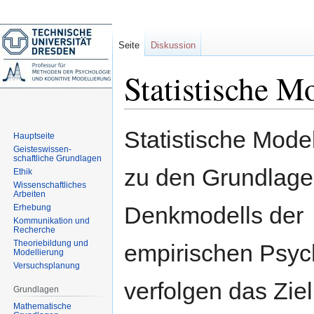
Seite
Diskussion
Statistische M
Zur
Zur
Statistische Mode
Hauptseite
Navigation
Suche
Geisteswissen-
springen
springen
schaftliche Grundlagen
zu den Grundlage
Ethik
Wissenschaftliches
Arbeiten
Denkmodells der
Erhebung
Kommunikation und
Recherche
Theoriebildung und
empirischen Psyc
Modellierung
Versuchsplanung
verfolgen das Zie
Grundlagen
Mathematische