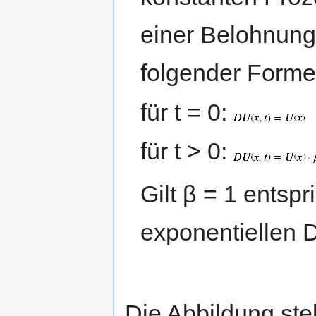
einer Belohnung 
folgender Forme
für t = 0:
für t > 0:
Gilt β = 1 entsp
exponentiellen D
Die Abbildung ste