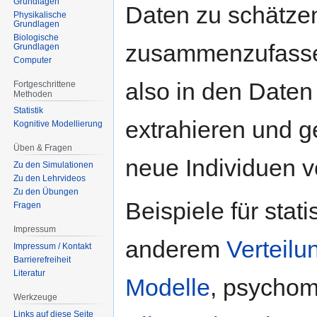
Grundlagen
Daten zu schätzen
Physikalische
Grundlagen
Biologische
zusammenzufassen
Grundlagen
Computer
also in den Daten
Fortgeschrittene
Methoden
Statistik
extrahieren und g
Kognitive Modellierung
Üben & Fragen
neue Individuen 
Zu den Simulationen
Zu den Lehrvideos
Zu den Übungen
Beispiele für stat
Fragen
Impressum
anderem
Verteil
Impressum / Kontakt
Barrierefreiheit
Literatur
Modelle
, psychom
Werkzeuge
Links auf diese Seite