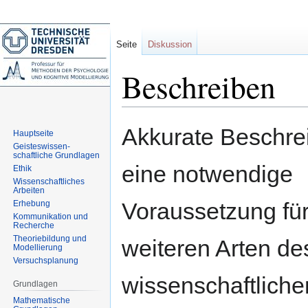
Seite
Diskussion
Beschreiben
Zur
Zur
Akkurate Beschrei
Hauptseite
Navigation
Suche
Geisteswissen-
springen
springen
schaftliche Grundlagen
eine notwendige
Ethik
Wissenschaftliches
Arbeiten
Voraussetzung für
Erhebung
Kommunikation und
Recherche
Theoriebildung und
weiteren Arten de
Modellierung
Versuchsplanung
wissenschaftliche
Grundlagen
Mathematische