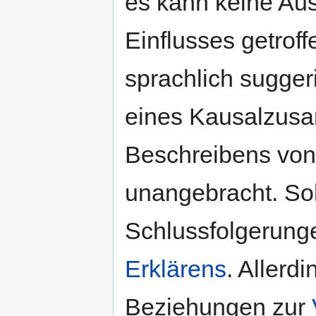
es kann keine Au
Einflusses getroff
sprachlich suggeri
eines Kausalzus
Beschreibens vo
unangebracht. Sol
Schlussfolgerunge
Erklärens
. Allerd
Beziehungen zur