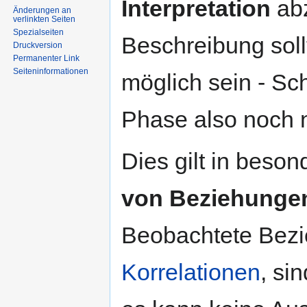
Interpretation
abz
Änderungen an
verlinkten Seiten
Spezialseiten
Beschreibung sollt
Druckversion
Permanenter Link
Seiten­informationen
möglich sein - Sc
Phase also noch 
Dies gilt in beso
von Beziehunge
Beobachtete Bezie
Korrelationen
, si