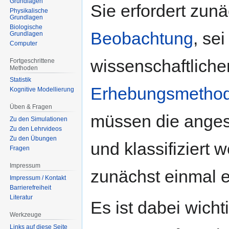
Grundlagen
Sie erfordert zunä
Physikalische
Grundlagen
Biologische
Beobachtung
, se
Grundlagen
Computer
wissenschaftliche
Fortgeschrittene
Methoden
Statistik
Erhebungsmetho
Kognitive Modellierung
Üben & Fragen
müssen die anges
Zu den Simulationen
Zu den Lehrvideos
Zu den Übungen
und klassifiziert 
Fragen
Impressum
zunächst einmal 
Impressum / Kontakt
Barrierefreiheit
Literatur
Es ist dabei wich
Werkzeuge
Links auf diese Seite