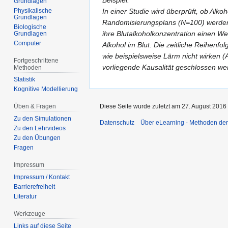
Grundlagen
Physikalische
In einer Studie wird überprüft, ob Alk
Grundlagen
Randomisierungsplans (N=100) werden 
Biologische
ihre Blutalkoholkonzentration einen We
Grundlagen
Computer
Alkohol im Blut. Die zeitliche Reihenfo
wie beispielsweise Lärm nicht wirken 
Fortgeschrittene
vorliegende Kausalität geschlossen we
Methoden
Statistik
Kognitive Modellierung
Diese Seite wurde zuletzt am 27. August 2016
Üben & Fragen
Zu den Simulationen
Datenschutz
Über eLearning - Methoden der
Zu den Lehrvideos
Zu den Übungen
Fragen
Impressum
Impressum / Kontakt
Barrierefreiheit
Literatur
Werkzeuge
Links auf diese Seite