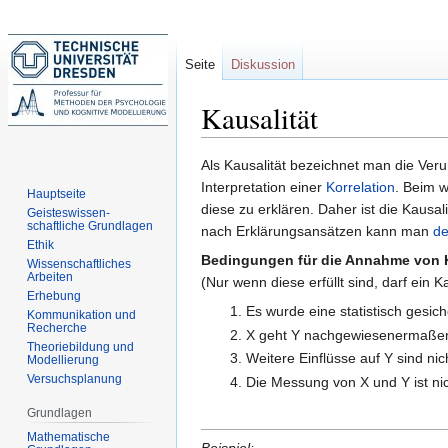
Seite
Diskussion
Kausalität
Zur
Zur
Als Kausalität bezeichnet man die Veru
Navigation
Suche
Interpretation einer
Korrelation
. Beim w
Hauptseite
springen
springen
diese zu erklären. Daher ist die Kausa
Geisteswissen-
schaftliche Grundlagen
nach Erklärungsansätzen kann man
de
Ethik
Bedingungen für die Annahme von K
Wissenschaftliches
Arbeiten
(Nur wenn diese erfüllt sind, darf ein
Erhebung
Es wurde eine statistisch gesic
Kommunikation und
Recherche
X geht Y nachgewiesenermaßen 
Theoriebildung und
Weitere Einflüsse auf Y sind nic
Modellierung
Versuchsplanung
Die Messung von X und Y ist nic
Grundlagen
Mathematische
Beispiel: