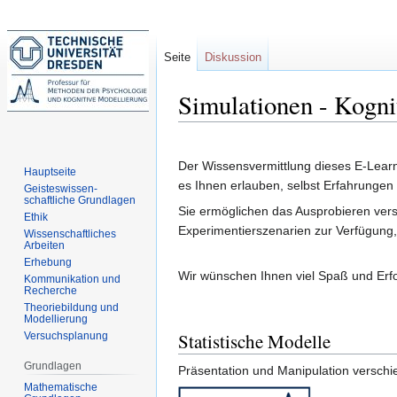
Seite
Diskussion
Simulationen - Kogni
Zur
Zur
Navigation
Suche
Der Wissensvermittlung dieses E-Learni
Hauptseite
springen
springen
es Ihnen erlauben, selbst Erfahrungen
Geisteswissen-
schaftliche Grundlagen
Sie ermöglichen das Ausprobieren ver
Ethik
Experimentierszenarien zur Verfügung,
Wissenschaftliches
Arbeiten
Erhebung
Wir wünschen Ihnen viel Spaß und Erf
Kommunikation und
Recherche
Theoriebildung und
Modellierung
Statistische Modelle
Versuchsplanung
Grundlagen
Präsentation und Manipulation versch
Mathematische