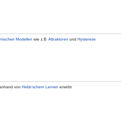
mischen Modellen
wie z.B.
Attraktoren
und
Hysterese
e anhand von
Hebb’schem Lernen
erwirbt