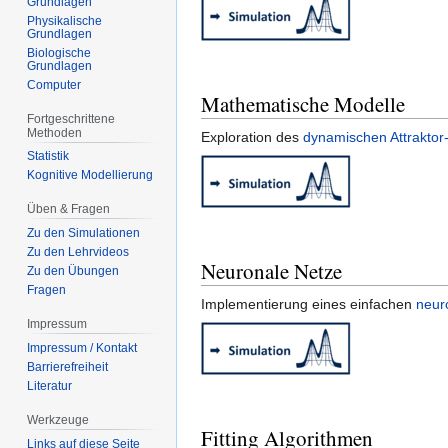
Grundlagen
Physikalische
Grundlagen
Biologische
Grundlagen
Computer
Mathematische Modelle
Fortgeschrittene
Methoden
Exploration des
dynamischen Attraktor
Statistik
Kognitive Modellierung
Üben & Fragen
Zu den Simulationen
Zu den Lehrvideos
Neuronale Netze
Zu den Übungen
Fragen
Implementierung eines einfachen
neur
Impressum
Impressum / Kontakt
Barrierefreiheit
Literatur
Werkzeuge
Fitting Algorithmen
Links auf diese Seite