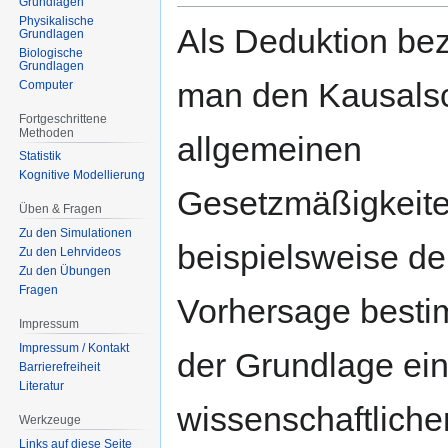
Grundlagen
Physikalische
Als Deduktion be
Grundlagen
Biologische
Grundlagen
man den Kausals
Computer
Fortgeschrittene
Methoden
allgemeinen
Statistik
Kognitive Modellierung
Gesetzmäßigkeiten
Üben & Fragen
Zu den Simulationen
beispielsweise de
Zu den Lehrvideos
Zu den Übungen
Fragen
Vorhersage besti
Impressum
Impressum / Kontakt
der Grundlage ein
Barrierefreiheit
Literatur
wissenschaftliche
Werkzeuge
Links auf diese Seite