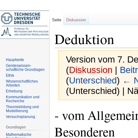
Seite
Diskussion
Deduktion
Version vom 7. D
Hauptseite
Geisteswissen-
(
Diskussion
|
Beit
schaftliche Grundlagen
Ethik
(
Unterschied
)
← N
Wissenschaftliches
Arbeiten
(Unterschied) | N
Erhebung
Kommunikation und
Recherche
Theoriebildung und
Zur
Zur
- vom Allgemei
Modellierung
Navigation
Suche
Versuchsplanung
springen
springen
Besonderen
Grundlagen
Mathematische