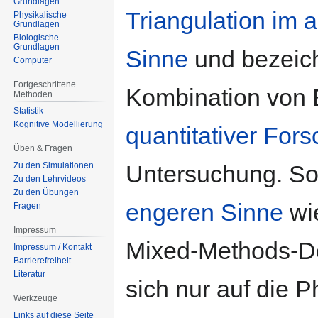
Grundlagen
Triangulation im 
Physikalische
Grundlagen
Biologische
Grundlagen
Sinne
und bezeic
Computer
Fortgeschrittene
Kombination von
Methoden
Statistik
Kognitive Modellierung
quantitativer For
Üben & Fragen
Untersuchung. So
Zu den Simulationen
Zu den Lehrvideos
Zu den Übungen
engeren Sinne
wie
Fragen
Impressum
Mixed-Methods-De
Impressum / Kontakt
Barrierefreiheit
Literatur
sich nur auf die 
Werkzeuge
Links auf diese Seite