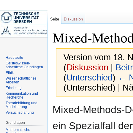
Seite
Diskussion
Mixed-Method
Version vom 18. 
Hauptseite
Geisteswissen-
(
Diskussion
|
Beit
schaftliche Grundlagen
Ethik
(
Unterschied
)
← N
Wissenschaftliches
Arbeiten
(Unterschied) | N
Erhebung
Kommunikation und
Recherche
Theoriebildung und
Zur
Zur
Mixed‐Methods‐De
Modellierung
Navigation
Suche
Versuchsplanung
springen
springen
ein Spezialfall der
Grundlagen
Mathematische