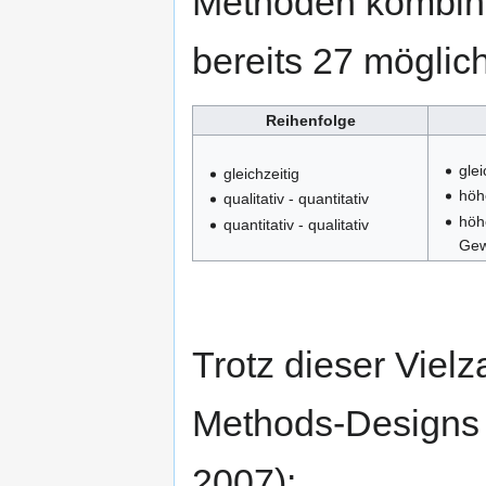
Methoden kombini
bereits 27 möglic
Reihenfolge
gle
gleichzeitig
höh
qualitativ - quantitativ
höh
quantitativ - qualitativ
Gew
Trotz dieser Vielz
Methods-Designs 
2007):