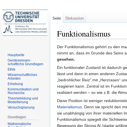
Seite
Diskussion
Funktionalismus
Zur
Zur
Der Funktionalismus gehört zu den mat
Navigation
Suche
nimmt an, dass im Grunde des Seins al
Hauptseite
springen
springen
gesehen.
Geisteswissen-
schaftliche Grundlagen
Ein funktionaler Zustand ist dadurch 
Ethik
lässt und dann in einen anderen Zusta
Wissenschaftliches
Arbeiten
„bedrohlicher Reiz“ mit „Herzrasen“ u
Erhebung
reagieren kann. Zentral ist im Funkti
Kommunikation und
realisiert werden – so wie z.B. die At
Recherche
Theoriebildung und
Diese Position ist weniger reduktionist
Modellierung
Materialismus
. Denn sie spricht den 
Versuchsplanung
sie unabhängig von ihrer materiellen I
Grundlagen
Funktionalismus spiegelt die Sichtwei
Mathematische
Bewegung der Strong AI (starke artifizi