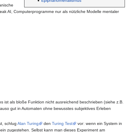
Epiphänomenalismus
anische
weak AI, Computerprogramme nur als nützliche Modelle mentaler
s ist als bloße Funktion nicht ausreichend beschrieben (siehe z.B.
enauso gut in Automaten ohne bewusstes subjektives Erleben
t, schlug
Alan Turing
den
Turing Test
vor: wenn ein System in
tsein zugestehen. Selbst kann man dieses Experiment am