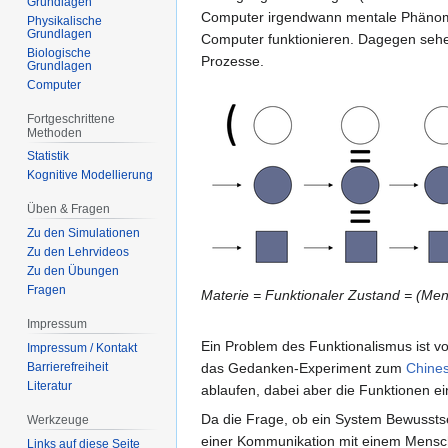
Grundlagen
Computer irgendwann mentale Phänomen
Physikalische
Grundlagen
Computer funktionieren. Dagegen sehe
Biologische
Prozesse.
Grundlagen
Computer
Fortgeschrittene
Methoden
Statistik
Kognitive Modellierung
Üben & Fragen
Zu den Simulationen
Zu den Lehrvideos
Zu den Übungen
Fragen
Materie = Funktionaler Zustand = (Men
Impressum
Ein Problem des Funktionalismus ist vo
Impressum / Kontakt
Barrierefreiheit
das Gedanken-Experiment zum
Chine
Literatur
ablaufen, dabei aber die Funktionen e
Da die Frage, ob ein System Bewusstse
Werkzeuge
einer Kommunikation mit einem Mensch
Links auf diese Seite