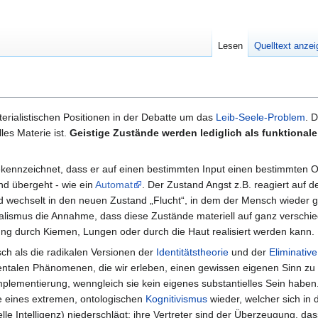
Lesen
Quelltext anze
erialistischen Positionen in der Debatte um das
Leib-Seele-Problem
. 
les Materie ist.
Geistige Zustände werden lediglich als funktional
gekennzeichnet, dass er auf einen bestimmten Input einen bestimmten O
nd übergeht - wie ein
Automat
. Der Zustand Angst z.B. reagiert auf d
nd wechselt in den neuen Zustand „Flucht“, in dem der Mensch wieder 
onalismus die Annahme, dass diese Zustände materiell auf ganz verschi
mung durch Kiemen, Lungen oder durch die Haut realisiert werden kann.
isch als die radikalen Versionen der
Identitätstheorie
und der
Eliminative
mentalen Phänomenen, die wir erleben, einen gewissen eigenen Sinn z
mplementierung, wenngleich sie kein eigenes substantielles Sein haben
se eines extremen, ontologischen
Kognitivismus
wieder, welcher sich in 
elle Intelligenz) niederschlägt: ihre Vertreter sind der Überzeugung, da