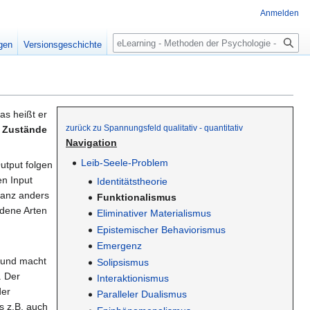
Anmelden
Suche
igen
Versionsgeschichte
Das heißt er
zurück zu Spannungsfeld qualitativ - quantitativ
e Zustände
Navigation
Leib-Seele-Problem
utput folgen
en Input
Identitätstheorie
ganz anders
Funktionalismus
edene Arten
Eliminativer Materialismus
Epistemischer Behaviorismus
Emergenz
u und macht
Solipsismus
. Der
Interaktionismus
der
Paralleler Dualismus
ss z.B. auch