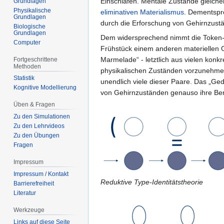
Einschlafen. Mentale Zustände gleiche
Grundlagen
Physikalische
eliminativen Materialismus
. Dementspre
Grundlagen
durch die Erforschung von Gehirnzust
Biologische
Grundlagen
Dem widersprechend nimmt die Token-T
Computer
Frühstück einem anderen materiellen 
Marmelade“ - letztlich aus vielen kon
Fortgeschrittene
Methoden
physikalischen Zuständen vorzunehmen.
Statistik
unendlich viele dieser Paare. Das „Ge
Kognitive Modellierung
von Gehirnzuständen genauso ihre Ber
Üben & Fragen
Zu den Simulationen
Zu den Lehrvideos
Zu den Übungen
Fragen
Impressum
Impressum / Kontakt
Reduktive Type-Identitätstheorie
Barrierefreiheit
Literatur
Werkzeuge
Links auf diese Seite