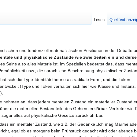
Lesen
Quelltext anze
nistischen und tendenziell materialistischen Positionen in der Debatte
entale und physikalische Zustände wie zwei Seiten ein und derse
es Seins also alles Materie ist. Im Speziellen bedeutet das, dass ment
rsönlichkeit usw., die sprachliche Beschreibung physikalischer Zustän
 hat sich die Type-Identitätstheorie als radikale Form, und die Token-
entwickelt (Type und Token verhalten sich hier wie Klasse und Instanz, 
).
e nehmen an, dass jedem mentalen Zustand ein materieller Zustand en
über die materiellen Bestandteile des Gehirns erklärbar. Vertreter wie 
sogar alles auf physikalische Gesetze zurückführbar.
, dass ein mentaler Zustand, wie z.B. der Gedanke „Ich mag Marmelad
pricht, egal ob es morgens beim Frühstück gedacht wird oder abends 