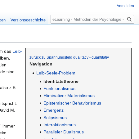
Anmelden
Suche
igen
Versionsgeschichte
 um das
Leib-
zurück zu Spannungsfeld qualitativ - quantitativ
lben,
Navigation
alen
de sind.
Leib-Seele-Problem
Identitätstheorie
also z.B.
Funktionalismus
Eliminativer Materialismus
Epistemischer Behaviorismus
tspricht.
Emergenz
David M.
Solipsismus
Interaktionismus
e“ immer
Paralleler Dualismus
beim