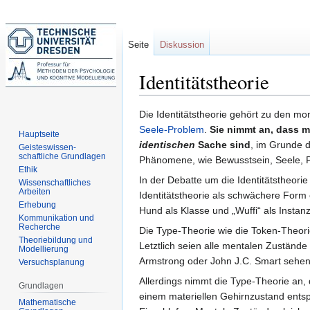
Seite
Diskussion
Identitätstheorie
Zur
Zur
Die Identitätstheorie gehört zu den mo
Navigation
Suche
Seele-Problem
.
Sie nimmt an, dass m
Hauptseite
springen
springen
identischen
Sache sind
, im Grunde d
Geisteswissen-
schaftliche Grundlagen
Phänomene, wie Bewusstsein, Seele, Pe
Ethik
In der Debatte um die Identitätstheorie
Wissenschaftliches
Arbeiten
Identitätstheorie als schwächere Form 
Erhebung
Hund als Klasse und „Wuffi“ als Instanz
Kommunikation und
Recherche
Die Type-Theorie wie die Token-Theori
Theoriebildung und
Letztlich seien alle mentalen Zustände 
Modellierung
Armstrong oder John J.C. Smart sehen 
Versuchsplanung
Allerdings nimmt die Type-Theorie an
Grundlagen
einem materiellen Gehirnzustand ents
Mathematische