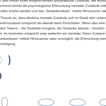
n also immer exakt entsprechenden physikalische Zustände, wie letztli
chend könnte die psychologische Erforschung mentaler Zustände mittel
änden ersetzt werden und das „Gedankenlesen“ mittels Hirnscanner wä
heorie an, dass ähnliche mentale Zustände sich im Detail sehr unte
Gehirnzustand entspricht als abends beim Einschlafen. Wenn also ein
kreten Tokens – der Gedanke morgens, der Gedanke abends – besteht, 
 Im konkreten entspricht zwar weiterhin ein mentaler Token-Zustand 
dankenlesen“ mittels Hirnscanner wäre unmöglich, die Erforschung men
echtigung.