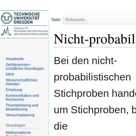
Seite
Diskussion
Nicht-probabil
Zur
Zur
Bei den nicht-
Hauptseite
Navigation
Suche
Geisteswissen-
springen
springen
schaftliche Grundlagen
probabilistischen
Ethik
Wissenschaftliches
Arbeiten
Stichproben hande
Erhebung
Kommunikation und
Recherche
Theoriebildung und
um Stichproben, 
Modellierung
Versuchsplanung
die
Grundlagen
Mathematische