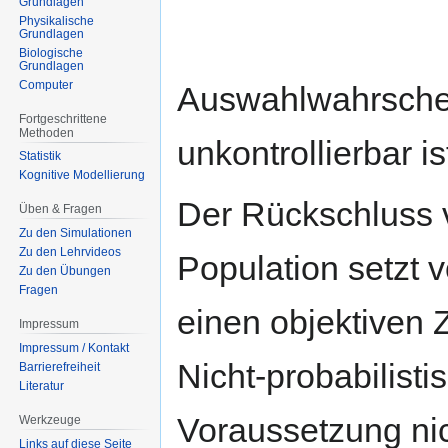
Grundlagen
Physikalische
Grundlagen
Biologische
Grundlagen
Computer
Auswahlwahrschei
Fortgeschrittene
Methoden
unkontrollierbar is
Statistik
Kognitive Modellierung
Der Rückschluss v
Üben & Fragen
Zu den Simulationen
Zu den Lehrvideos
Population setzt 
Zu den Übungen
Fragen
einen objektiven 
Impressum
Impressum / Kontakt
Nicht-probabilisti
Barrierefreiheit
Literatur
Voraussetzung nic
Werkzeuge
Links auf diese Seite