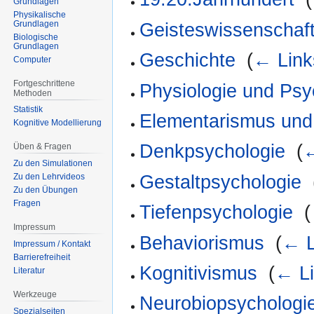
Grundlagen
Physikalische
Grundlagen
Geisteswissenschaft
Biologische
Grundlagen
Geschichte
‎
(
← Link
Computer
Fortgeschrittene
Physiologie und Ps
Methoden
Statistik
Elementarismus und 
Kognitive Modellierung
Denkpsychologie
‎
(
←
Üben & Fragen
Zu den Simulationen
Gestaltpsychologie
‎
Zu den Lehrvideos
Zu den Übungen
Fragen
Tiefenpsychologie
‎
(
Impressum
Behaviorismus
‎
(
← L
Impressum / Kontakt
Barrierefreiheit
Kognitivismus
‎
(
← L
Literatur
Werkzeuge
Neurobiopsychologi
Spezialseiten