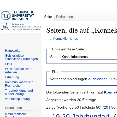
Seite
Diskussion
Seiten, die auf „Konne
←
Konnektionismus
Zur
Zur
Links auf diese Seite
Hauptseite
Navigation
Suche
Geisteswissen-
Seite:
springen
springen
schaftliche Grundlagen
Ethik
Wissenschaftliches
Filter
Arbeiten
Erhebung
Vorlageneinbindungen
ausblenden
| Lin
Kommunikation und
Recherche
Theoriebildung und
Die folgenden Seiten verlinken auf
Konnek
Modellierung
Versuchsplanung
Angezeigt werden 20 Einträge.
Zeige (vorherige 50 | nächste 50) (
20
|
50
Grundlagen
Mathematische
19.20.Jahrhundert
‎
(