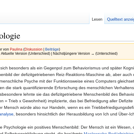
Lesen
Quelltext anze
ologie
hr von
Paulina
(
Diskussion
|
Beiträge
)
| Aktuelle Version (Unterschied) | Nächstjüngere Version → (Unterschied)
 sich besonders als ein Gegenpol zum Behaviorismus und später Kogni
nbild der defizitgetriebenen Reiz-Reaktions-Maschine ab, aber auch 
menschliche Psyche mit der Funktionsweise eines Computers gleichsetz
gen die stark quantifizierende Erforschung des menschlichen Verhalten
nsbesondere lehnte sie das defizitgetriebene Menschenbild des Behavi
n = Trieb x Gewohnheit) implizierte, das bei Befriedigung aller Defizite 
Der Mensch würde also nur Handeln, wenn es ein Triebbefriedigungsdefi
analyse
, besonders hinsichtlich der Herausbildung von Ich und Über-Ich
che Psychologie ein positives Menschenbild: Der Mensch ist ein Wesen,
d Selbstverwirklichung strebt. die berühmte
Maslowsche Bedürfnishier