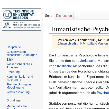
Seite
Diskussion
Humanistische Psych
Version vom 2. Februar 2015, 14:32 U
(
Unterschied
)
← Nächstältere Version
Hauptseite
Geisteswissen-
Zur
Zur
Die Humanistische Psychologie bildete
schaftliche Grundlagen
Ethik
Navigation
Suche
Sie lehnte das
behavioristische
Mensche
Wissenschaftliches
springen
springen
kognitivistische
Menschenbild, das die 
Arbeiten
kritisiert an beiden Forschungsrichtun
Erhebung
Erlebens im künstlichen Experiment. I
Kommunikation und
Recherche
Hulls behavioristische Theorie (Verhalte
Theoriebildung und
kein Verhalten mehr auftreten sollte. 
Modellierung
Versuchsplanung
(ähnlich argumentiert auch die
Psycho
Grundlagen
Stattdessen postuliert die humanistis
Mathematische
einem erfüllten Leben, Anerkennung un