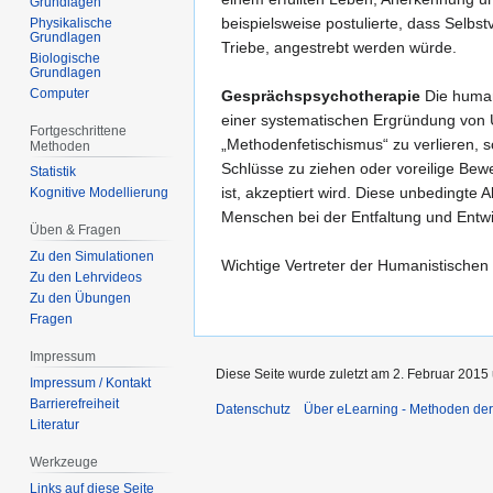
Grundlagen
beispielsweise postulierte, dass Selbst
Physikalische
Grundlagen
Triebe, angestrebt werden würde.
Biologische
Grundlagen
Computer
Gesprächspsychotherapie
Die humani
einer systematischen Ergründung von 
Fortgeschrittene
„Methodenfetischismus“ zu verlieren, 
Methoden
Schlüsse zu ziehen oder voreilige Bew
Statistik
ist, akzeptiert wird. Diese unbedingt
Kognitive Modellierung
Menschen bei der Entfaltung und Entwic
Üben & Fragen
Zu den Simulationen
Wichtige Vertreter der Humanistische
Zu den Lehrvideos
Zu den Übungen
Fragen
Impressum
Diese Seite wurde zuletzt am 2. Februar 2015 
Impressum / Kontakt
Barrierefreiheit
Datenschutz
Über eLearning - Methoden der
Literatur
Werkzeuge
Links auf diese Seite