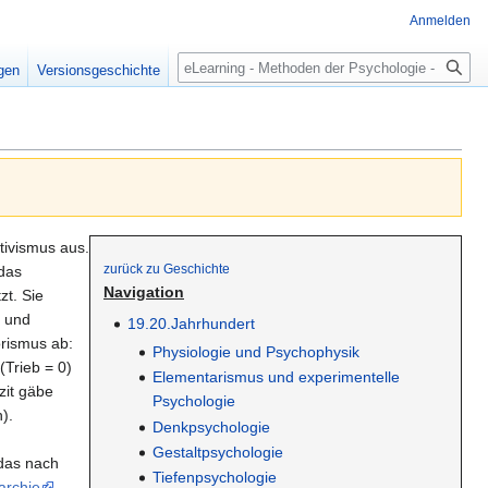
Anmelden
Suche
igen
Versionsgeschichte
tivismus aus.
zurück zu Geschichte
das
Navigation
t. Sie
s und
19.20.Jahrhundert
orismus ab:
Physiologie und Psychophysik
(Trieb = 0)
Elementarismus und experimentelle
zit gäbe
Psychologie
).
Denkpsychologie
Gestaltpsychologie
 das nach
Tiefenpsychologie
archie