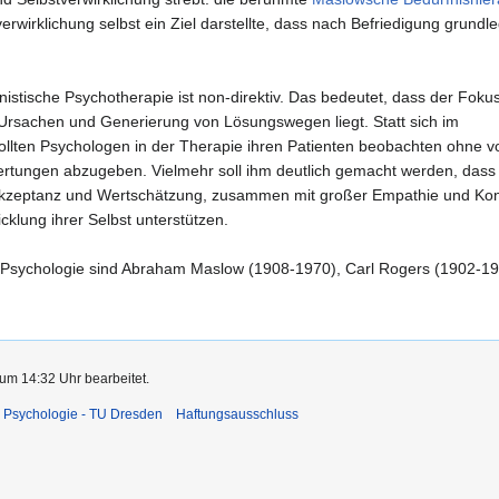
verwirklichung selbst ein Ziel darstellte, dass nach Befriedigung grund
stische Psychotherapie ist non-direktiv. Das bedeutet, dass der Fokus
Ursachen und Generierung von Lösungswegen liegt. Statt sich im
sollten Psychologen in der Therapie ihren Patienten beobachten ohne v
ertungen abzugeben. Vielmehr soll ihm deutlich gemacht werden, dass e
e Akzeptanz und Wertschätzung, zusammen mit großer Empathie und Kon
klung ihrer Selbst unterstützen.
n Psychologie sind Abraham Maslow (1908-1970), Carl Rogers (1902-19
um 14:32 Uhr bearbeitet.
 Psychologie - TU Dresden
Haftungsausschluss