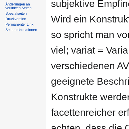
subjektive Empfin
Änderungen an
verlinkten Seiten
Spezialseiten
Wird ein Konstruk
Druckversion
Permanenter Link
Seiten­informationen
so spricht man vo
viel; variat = Var
verschiedenen AV
geeignete Beschrif
Konstrukte werden
facettenreicher erf
achten, dass die 