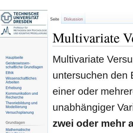
Seite
Diskussion
Multivariate V
Zur
Zur
Multivariate Vers
Hauptseite
Navigation
Suche
Geisteswissen-
springen
springen
schaftliche Grundlagen
untersuchen den E
Ethik
Wissenschaftliches
Arbeiten
einer oder mehrer
Erhebung
Kommunikation und
Recherche
Theoriebildung und
unabhängiger Var
Modellierung
Versuchsplanung
zwei oder mehr 
Grundlagen
Mathematische