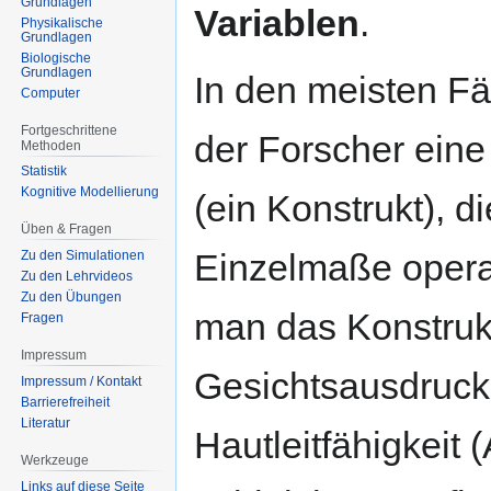
Grundlagen
Variablen
.
Physikalische
Grundlagen
Biologische
Grundlagen
In den meisten Fä
Computer
Fortgeschrittene
der Forscher eine
Methoden
Statistik
Kognitive Modellierung
(ein Konstrukt), 
Üben & Fragen
Einzelmaße operat
Zu den Simulationen
Zu den Lehrvideos
Zu den Übungen
man das Konstruk
Fragen
Impressum
Gesichtsausdruck 
Impressum / Kontakt
Barrierefreiheit
Literatur
Hautleitfähigkeit
Werkzeuge
Links auf diese Seite