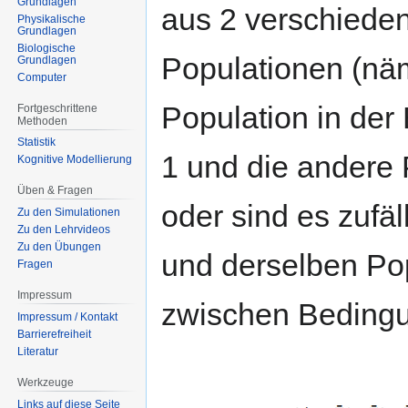
Grundlagen
aus 2 verschiede
Physikalische
Grundlagen
Biologische
Populationen (näm
Grundlagen
Computer
Population in der
Fortgeschrittene
Methoden
Statistik
1 und die andere 
Kognitive Modellierung
Üben & Fragen
oder sind es zufäl
Zu den Simulationen
Zu den Lehrvideos
Zu den Übungen
und derselben Pop
Fragen
Impressum
zwischen Bedingu
Impressum / Kontakt
Barrierefreiheit
Literatur
Werkzeuge
Links auf diese Seite