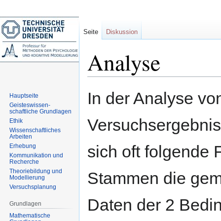
Seite
Diskussion
Analyse
Zur
Zur
In der Analyse vo
Hauptseite
Navigation
Suche
Geisteswissen-
springen
springen
schaftliche Grundlagen
Versuchsergebniss
Ethik
Wissenschaftliches
Arbeiten
sich oft folgende 
Erhebung
Kommunikation und
Recherche
Theoriebildung und
Stammen die ge
Modellierung
Versuchsplanung
Daten der 2 Bedi
Grundlagen
Mathematische