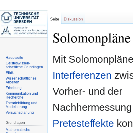
Seite
Diskussion
Solomonpläne
Zur
Zur
Mit Solomonplän
Hauptseite
Navigation
Suche
Geisteswissen-
springen
springen
schaftliche Grundlagen
Interferenzen
zwis
Ethik
Wissenschaftliches
Arbeiten
Vorher- und der
Erhebung
Kommunikation und
Recherche
Theoriebildung und
Nachhermessung
Modellierung
Versuchsplanung
Pretesteffekte
kont
Grundlagen
Mathematische