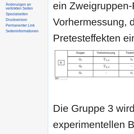
ein Zweigruppen-
Änderungen an
verlinkten Seiten
Spezialseiten
Vorhermessung, d
Druckversion
Permanenter Link
Seiten­informationen
Pretesteffekten ei
Die Gruppe 3 wird
experimentellen B