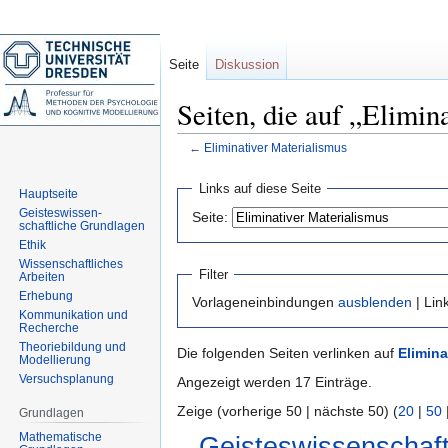
Seite
Diskussion
Seiten, die auf „Elimin
←
Eliminativer Materialismus
Zur
Zur
Links auf diese Seite
Hauptseite
Navigation
Suche
Geisteswissen-
Seite:
springen
springen
schaftliche Grundlagen
Ethik
Wissenschaftliches
Filter
Arbeiten
Erhebung
Vorlageneinbindungen
ausblenden
| Lin
Kommunikation und
Recherche
Theoriebildung und
Die folgenden Seiten verlinken auf
Elimina
Modellierung
Versuchsplanung
Angezeigt werden 17 Einträge.
Zeige (vorherige 50 | nächste 50) (
20
|
50
Grundlagen
Mathematische
Geisteswissenschaft