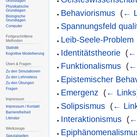
Grundlagen
Physikalische
Grundlagen
Behaviorismus
‎
(
← L
Biologische
Grundlagen
Spannungsfeld qualita
Computer
Fortgeschrittene
Leib-Seele-Problem
Methoden
Statistik
Identitätstheorie
‎
(
← 
Kognitive Modellierung
Funktionalismus
‎
(
←
Üben & Fragen
Zu den Simulationen
Epistemischer Beha
Zu den Lehrvideos
Zu den Übungen
Fragen
Emergenz
‎
(
← Links
Impressum
Solipsismus
‎
(
← Lin
Impressum / Kontakt
Barrierefreiheit
Interaktionismus
‎
(
←
Literatur
Werkzeuge
Epiphänomenalismu
Spezialseiten