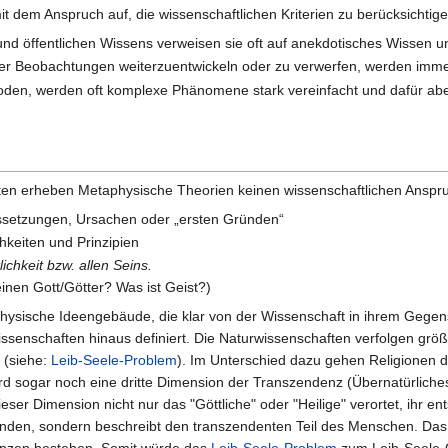
t dem Anspruch auf, die wissenschaftlichen Kriterien zu berücksichtigen
nd öffentlichen Wissens verweisen sie oft auf anekdotisches Wissen u
eter Beobachtungen weiterzuentwickeln oder zu verwerfen, werden im
oden, werden oft komplexe Phänomene stark vereinfacht und dafür ab
en erheben Metaphysische Theorien keinen wissenschaftlichen Anspruc
setzungen, Ursachen oder „ersten Gründen“
hkeiten und Prinzipien
ichkeit bzw. allen Seins.
einen Gott/Götter? Was ist Geist?)
hysische Ideengebäude, die klar von der Wissenschaft in ihrem Gegen
senschaften hinaus definiert. Die Naturwissenschaften verfolgen größ
b (siehe:
Leib-Seele-Problem
). Im Unterschied dazu gehen Religionen d
ird sogar noch eine dritte Dimension der Transzendenz (Übernatürliche
ieser Dimension nicht nur das "Göttliche" oder "Heilige" verortet, ihr e
nden, sondern beschreibt den transzendenten Teil des Menschen. Das 