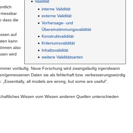
Validität
ntlich
interne Validität
n messbar
externe Validität
o dass die
Vorhersage- und
Übereinstimmungsvalidität
üssen auf
Konstruktvalidität
aten kann
Kriteriumsvalidität
können also
Inhaltsvalidität
ssen wird
weitere Validitätsarten
t immer vorläufig. Neue Forschung wird zwangsläufig irgendwann
en/gemessenen Daten sie als fehlerhaft bzw. verbesserungswürdig
 „Essentially, all models are wrong, but some are useful”.
enschaftliches Wissen vom Wissen anderen Quellen unterschieden