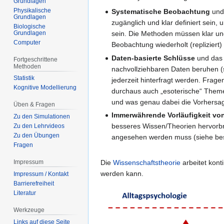
Grundlagen
Physikalische
Systematische Beobachtung
un
Grundlagen
zugänglich und klar definiert sei
Biologische
Grundlagen
sein. Die Methoden müssen klar un
Computer
Beobachtung wiederholt (repliziert
Daten-basierte Schlüsse
und da
Fortgeschrittene
Methoden
nachvollziehbaren Daten beruhen 
Statistik
jederzeit hinterfragt werden. Frage
Kognitive Modellierung
durchaus auch „esoterische“ Them
und was genau dabei die Vorhersage
Üben & Fragen
Immerwährende Vorläufigkeit vo
Zu den Simulationen
besseres Wissen/Theorien hervorbr
Zu den Lehrvideos
Zu den Übungen
angesehen werden muss (siehe b
Fragen
Die
Wissenschaftstheorie
arbeitet kont
Impressum
werden kann.
Impressum / Kontakt
Barrierefreiheit
Literatur
Werkzeuge
Links auf diese Seite