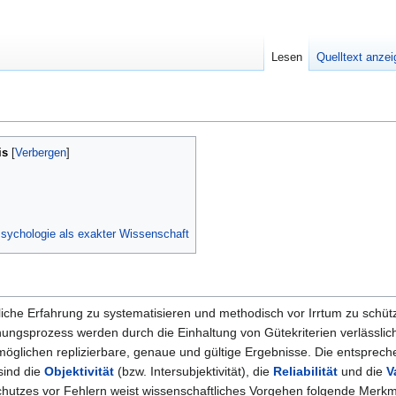
Lesen
Quelltext anze
is
Psychologie als exakter Wissenschaft
liche Erfahrung zu systematisieren und methodisch vor Irrtum zu schüt
ungsprozess werden durch die Einhaltung von Gütekriterien verlässli
möglichen replizierbare, genaue und gültige Ergebnisse. Die entsprec
sind die
Objektivität
(bzw. Intersubjektivität), die
Reliabilität
und die
V
hutzes vor Fehlern weist wissenschaftliches Vorgehen folgende Merkm