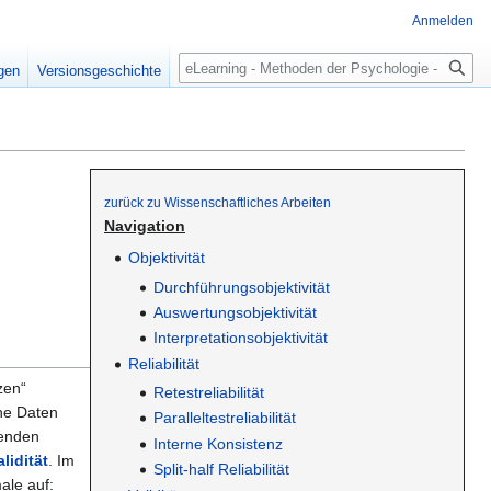
Anmelden
Suche
igen
Versionsgeschichte
zurück zu Wissenschaftliches Arbeiten
Navigation
Objektivität
Durchführungsobjektivität
Auswertungsobjektivität
Interpretationsobjektivität
Reliabilität
zen“
Retestreliabilität
che Daten
Paralleltestreliabilität
henden
Interne Konsistenz
alidität
. Im
Split-half Reliabilität
ale auf: