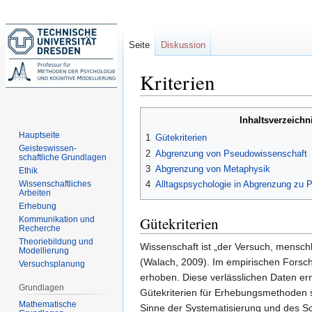
Seite
Diskussion
Kriterien
Zur
Zur
Inhaltsverzeichn
Navigation
Suche
Hauptseite
1
Gütekriterien
springen
springen
Geisteswissen-
2
Abgrenzung von Pseudowissenschaft
schaftliche Grundlagen
3
Abgrenzung von Metaphysik
Ethik
Wissenschaftliches
4
Alltagspsychologie in Abgrenzung zu 
Arbeiten
Erhebung
Gütekriterien
Kommunikation und
Recherche
Theoriebildung und
Wissenschaft ist „der Versuch, mensch
Modellierung
(Walach, 2009). Im empirischen Forsch
Versuchsplanung
erhoben. Diese verlässlichen Daten er
Grundlagen
Gütekriterien für Erhebungsmethoden 
Mathematische
Sinne der Systematisierung und des Sc