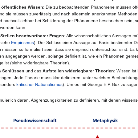
d
öffentliches Wissen
: Die zu beobachtenden Phänomene müssen öffe
n, und sie müssen zuverlässig und nach allgemein anerkannten Methode
d nachvollziehbar bei Schilderung der Phänomene beschrieben sein, s
) werden kann.
s
Stellen beantwortbarer Fragen
: Alle wissenschaftlichen Aussagen m
(siehe
Empirismus
). Der Schluss einer Aussage auf Basis bestimmter D
n müssen so formuliert sein, dass sie empirisch untersuchbar sind. Es 
en angegangen werden, solange definiert ist, wie ein Phänomen geme
 ist (siehe widerlegbare Theorien).
n Schlüssen
und das
Aufstellen widerlegbarer Theorien
: Wissen is
ingen. Jede Theorie muss klar definieren, unter welchen Beobachtung
esonders
kritischer Rationalismus
). Um es mit George E.P. Box zu sagen:
inuierlich daran, Abgrenzungskriterien zu definieren, mit denen wiss