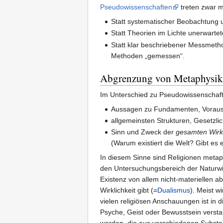
Pseudowissenschaften
treten zwar mi
Statt systematischer Beobachtung u
Statt Theorien im Lichte unerwart
Statt klar beschriebener Messmeth
Methoden „gemessen“.
Abgrenzung von Metaphysik
Im Unterschied zu Pseudowissenschaft
Aussagen zu Fundamenten, Voraus
allgemeinsten Strukturen, Gesetzlic
Sinn und Zweck der
gesamten Wirkl
(Warum existiert die Welt? Gibt es 
In diesem Sinne sind Religionen metap
den Untersuchungsbereich der Naturwis
Existenz von allem nicht-materiellen a
Wirklichkeit gibt (=
Dualismus
). Meist w
vielen religiösen Anschauungen ist in d
Psyche, Geist oder Bewusstsein versta