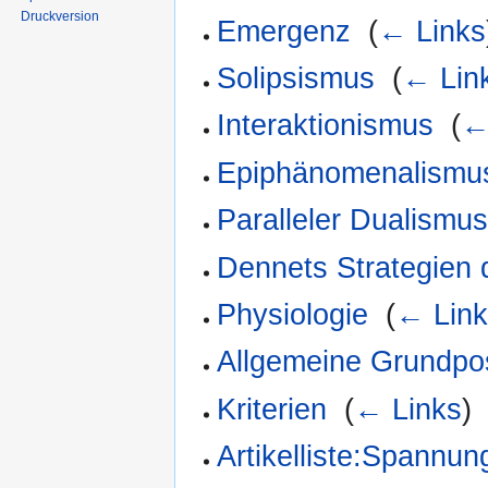
Druckversion
Emergenz
‎
(
← Links
Solipsismus
‎
(
← Lin
Interaktionismus
‎
(
←
Epiphänomenalismu
Paralleler Dualismu
Dennets Strategien 
Physiologie
‎
(
← Lin
Allgemeine Grundpos
Kriterien
‎
(
← Links
)
Artikelliste:Spannung