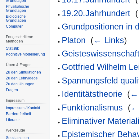
Grundlagen
Physikalische
Grundlagen
19.20.Jahrhundert
‎
(
Biologische
Grundlagen
Grundpositionen in d
Computer
Fortgeschrittene
Platon
‎
(
← Links
)
Methoden
Statistik
Geisteswissenschaft
Kognitive Modellierung
Gottfried Wilhelm Le
Üben & Fragen
Zu den Simulationen
Spannungsfeld qualita
Zu den Lehrvideos
Zu den Übungen
Fragen
Identitätstheorie
‎
(
← 
Impressum
Funktionalismus
‎
(
←
Impressum / Kontakt
Barrierefreiheit
Eliminativer Materia
Literatur
Werkzeuge
Epistemischer Beha
Spezialseiten