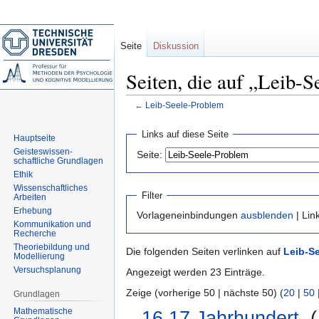
Seite
Diskussion
Seiten, die auf „Leib-
←
Leib-Seele-Problem
Zur
Zur
Links auf diese Seite
Hauptseite
Navigation
Suche
Geisteswissen-
Seite:
springen
springen
schaftliche Grundlagen
Ethik
Wissenschaftliches
Filter
Arbeiten
Erhebung
Vorlageneinbindungen
ausblenden
| Lin
Kommunikation und
Recherche
Theoriebildung und
Die folgenden Seiten verlinken auf
Leib-S
Modellierung
Versuchsplanung
Angezeigt werden 23 Einträge.
Zeige (vorherige 50 | nächste 50) (
20
|
50
Grundlagen
Mathematische
16.17.Jahrhundert
‎
(