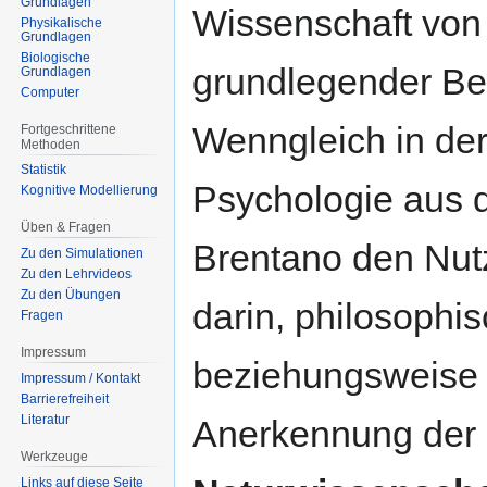
Grundlagen
Wissenschaft von
Physikalische
Grundlagen
Biologische
grundlegender Be
Grundlagen
Computer
Wenngleich in der
Fortgeschrittene
Methoden
Statistik
Psychologie aus d
Kognitive Modellierung
Üben & Fragen
Brentano den Nut
Zu den Simulationen
Zu den Lehrvideos
Zu den Übungen
darin, philosophi
Fragen
Impressum
beziehungsweise z
Impressum / Kontakt
Barrierefreiheit
Literatur
Anerkennung der
Werkzeuge
Links auf diese Seite