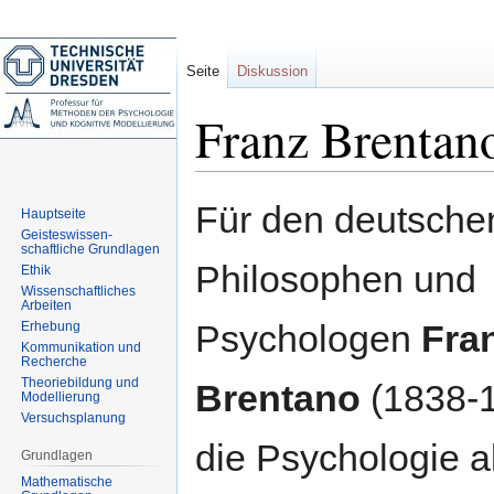
Seite
Diskussion
Franz Brentan
Zur
Zur
Für den deutsche
Hauptseite
Navigation
Suche
Geisteswissen-
springen
springen
schaftliche Grundlagen
Philosophen und
Ethik
Wissenschaftliches
Arbeiten
Psychologen
Fra
Erhebung
Kommunikation und
Recherche
Theoriebildung und
Brentano
(1838-1
Modellierung
Versuchsplanung
die Psychologie a
Grundlagen
Mathematische