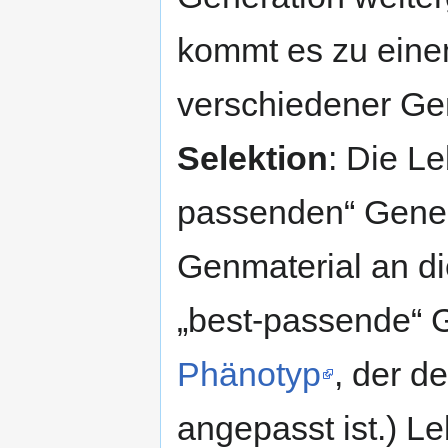
kommt es zu eine
verschiedener Ge
Selektion
: Die L
passenden“ Genen
Genmaterial an di
„best-passende“ 
Phänotyp
, der d
angepasst ist.) L