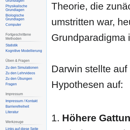
Grundlagen
Theorie, die zunäc
Physikalische
Grundlagen
Biologische
umstritten war, he
Grundlagen
Computer
Grundparadigma i
Fortgeschrittene
Methoden
Statistik
Kognitive Modellierung
Üben & Fragen
Darwin stellte au
Zu den Simulationen
Zu den Lehrvideos
Zu den Übungen
Hypothesen auf:
Fragen
Impressum
Impressum / Kontakt
Barrierefreiheit
Literatur
1.
Höhere Gattun
Werkzeuge
Links auf diese Seite