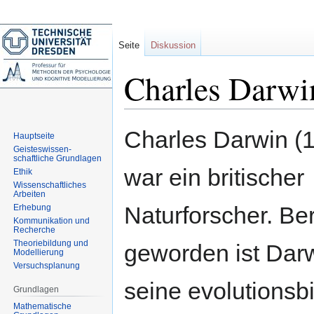
Seite
Diskussion
Charles Darwi
Zur
Zur
Charles Darwin (
Hauptseite
Navigation
Suche
Geisteswissen-
springen
springen
schaftliche Grundlagen
war ein britischer
Ethik
Wissenschaftliches
Arbeiten
Naturforscher. Be
Erhebung
Kommunikation und
Recherche
Theoriebildung und
geworden ist Darw
Modellierung
Versuchsplanung
seine evolutionsb
Grundlagen
Mathematische