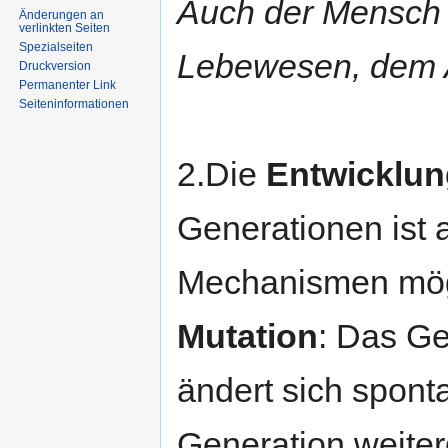
Auch der Mensch 
Änderungen an
verlinkten Seiten
Spezialseiten
Lebewesen, dem A
Druckversion
Permanenter Link
Seiten­informationen
2.Die
Entwicklun
Generationen ist 
Mechanismen mög
Mutation
: Das G
ändert sich spont
Generation weite