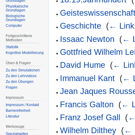
Grundlagen
Physikalische
Grundlagen
Geisteswissenschaft
Biologische
Grundlagen
Geschichte
‎
(
← Link
Computer
Fortgeschrittene
Issaac Newton
‎
(
← L
Methoden
Statistik
Gottfried Wilhelm Le
Kognitive Modellierung
David Hume
‎
(
← Lin
Üben & Fragen
Zu den Simulationen
Immanuel Kant
‎
(
← 
Zu den Lehrvideos
Zu den Übungen
Fragen
Jean Jaques Rouss
Impressum
Francis Galton
‎
(
← L
Impressum / Kontakt
Barrierefreiheit
Franz Josef Gall
‎
(
←
Literatur
Werkzeuge
Wilhelm Dilthey
‎
(
← 
Spezialseiten