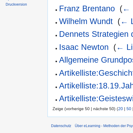
Druckversion
Franz Brentano
‎
(
← 
Wilhelm Wundt
‎
(
← L
Dennets Strategien 
Isaac Newton
‎
(
← Li
Allgemeine Grundpos
Artikelliste:Geschich
Artikelliste:18.19.Ja
Artikelliste:Geistes
Zeige (vorherige 50 | nächste 50) (
20
|
50
Datenschutz
Über eLearning - Methoden der Psy