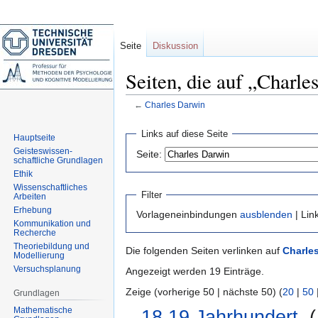
Seite
Diskussion
Seiten, die auf „Charle
←
Charles Darwin
Zur
Zur
Links auf diese Seite
Hauptseite
Navigation
Suche
Geisteswissen-
Seite:
springen
springen
schaftliche Grundlagen
Ethik
Wissenschaftliches
Filter
Arbeiten
Erhebung
Vorlageneinbindungen
ausblenden
| Lin
Kommunikation und
Recherche
Theoriebildung und
Die folgenden Seiten verlinken auf
Charle
Modellierung
Versuchsplanung
Angezeigt werden 19 Einträge.
Zeige (vorherige 50 | nächste 50) (
20
|
50
Grundlagen
Mathematische
18.19.Jahrhundert
‎
(