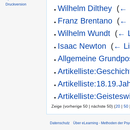
Druckversion
Wilhelm Dilthey
‎
(
← 
Franz Brentano
‎
(
← 
Wilhelm Wundt
‎
(
← L
Isaac Newton
‎
(
← Li
Allgemeine Grundpos
Artikelliste:Geschich
Artikelliste:18.19.Ja
Artikelliste:Geistes
Zeige (vorherige 50 | nächste 50) (
20
|
50
Datenschutz
Über eLearning - Methoden der Psy