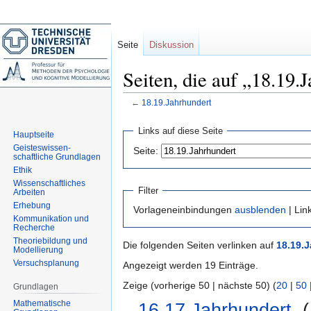
Seite
Diskussion
Seiten, die auf „18.19.
←
18.19.Jahrhundert
Zur
Zur
Links auf diese Seite
Hauptseite
Navigation
Suche
Geisteswissen-
Seite:
springen
springen
schaftliche Grundlagen
Ethik
Wissenschaftliches
Filter
Arbeiten
Erhebung
Vorlageneinbindungen
ausblenden
| Lin
Kommunikation und
Recherche
Theoriebildung und
Die folgenden Seiten verlinken auf
18.19.
Modellierung
Versuchsplanung
Angezeigt werden 19 Einträge.
Zeige (vorherige 50 | nächste 50) (
20
|
50
Grundlagen
Mathematische
16.17.Jahrhundert
‎
(