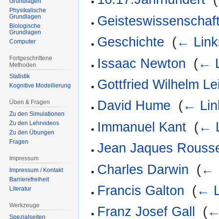
Grundlagen
Physikalische
Grundlagen
Geisteswissenschaft
Biologische
Grundlagen
Geschichte
‎
(
← Link
Computer
Fortgeschrittene
Issaac Newton
‎
(
← L
Methoden
Statistik
Gottfried Wilhelm Le
Kognitive Modellierung
David Hume
‎
(
← Lin
Üben & Fragen
Zu den Simulationen
Immanuel Kant
‎
(
← 
Zu den Lehrvideos
Zu den Übungen
Fragen
Jean Jaques Rouss
Impressum
Charles Darwin
‎
(
← 
Impressum / Kontakt
Barrierefreiheit
Francis Galton
‎
(
← L
Literatur
Werkzeuge
Franz Josef Gall
‎
(
←
Spezialseiten