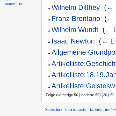
Druckversion
Wilhelm Dilthey
‎
(
← 
Franz Brentano
‎
(
← 
Wilhelm Wundt
‎
(
← L
Isaac Newton
‎
(
← Li
Allgemeine Grundpos
Artikelliste:Geschich
Artikelliste:18.19.Ja
Artikelliste:Geistes
Zeige (vorherige 50 | nächste 50) (
20
|
50
Datenschutz
Über eLearning - Methoden der Psy