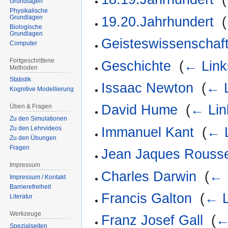
Grundlagen
Physikalische
Grundlagen
19.20.Jahrhundert
‎
(
Biologische
Grundlagen
Geisteswissenschaft
Computer
Fortgeschrittene
Geschichte
‎
(
← Link
Methoden
Statistik
Issaac Newton
‎
(
← L
Kognitive Modellierung
David Hume
‎
(
← Lin
Üben & Fragen
Zu den Simulationen
Immanuel Kant
‎
(
← 
Zu den Lehrvideos
Zu den Übungen
Fragen
Jean Jaques Rouss
Impressum
Charles Darwin
‎
(
← 
Impressum / Kontakt
Barrierefreiheit
Francis Galton
‎
(
← L
Literatur
Werkzeuge
Franz Josef Gall
‎
(
←
Spezialseiten