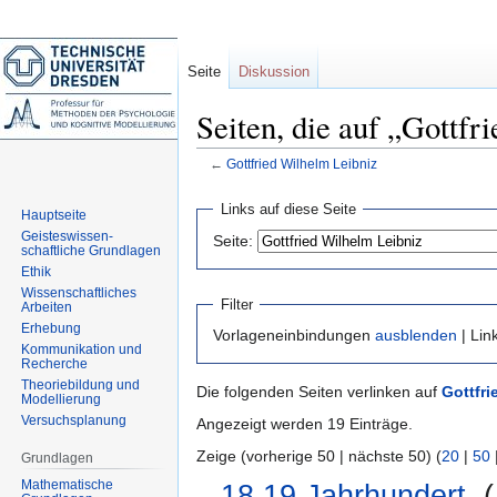
Seite
Diskussion
Seiten, die auf „Gottfr
←
Gottfried Wilhelm Leibniz
Zur
Zur
Links auf diese Seite
Hauptseite
Navigation
Suche
Geisteswissen-
Seite:
springen
springen
schaftliche Grundlagen
Ethik
Wissenschaftliches
Filter
Arbeiten
Erhebung
Vorlageneinbindungen
ausblenden
| Lin
Kommunikation und
Recherche
Theoriebildung und
Die folgenden Seiten verlinken auf
Gottfri
Modellierung
Versuchsplanung
Angezeigt werden 19 Einträge.
Zeige (vorherige 50 | nächste 50) (
20
|
50
Grundlagen
Mathematische
18.19.Jahrhundert
‎
(