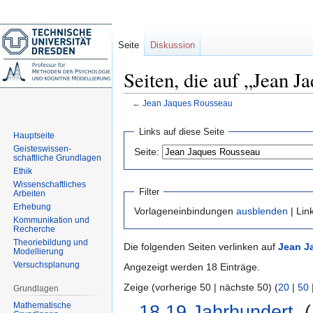
Seite
Diskussion
Seiten, die auf „Jean J
←
Jean Jaques Rousseau
Zur
Zur
Links auf diese Seite
Hauptseite
Navigation
Suche
Geisteswissen-
Seite:
springen
springen
schaftliche Grundlagen
Ethik
Wissenschaftliches
Filter
Arbeiten
Erhebung
Vorlageneinbindungen
ausblenden
| Lin
Kommunikation und
Recherche
Theoriebildung und
Die folgenden Seiten verlinken auf
Jean J
Modellierung
Versuchsplanung
Angezeigt werden 18 Einträge.
Zeige (vorherige 50 | nächste 50) (
20
|
50
Grundlagen
Mathematische
18.19.Jahrhundert
‎
(