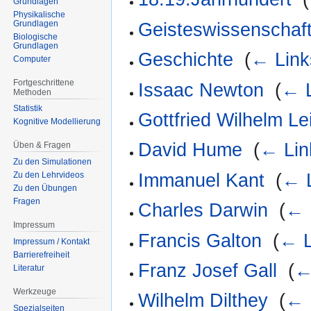
Grundlagen
Physikalische
Grundlagen
Geisteswissenschaft
Biologische
Grundlagen
Geschichte
‎
(
← Link
Computer
Fortgeschrittene
Issaac Newton
‎
(
← L
Methoden
Statistik
Gottfried Wilhelm Le
Kognitive Modellierung
David Hume
‎
(
← Lin
Üben & Fragen
Zu den Simulationen
Immanuel Kant
‎
(
← 
Zu den Lehrvideos
Zu den Übungen
Fragen
Charles Darwin
‎
(
← 
Impressum
Francis Galton
‎
(
← L
Impressum / Kontakt
Barrierefreiheit
Franz Josef Gall
‎
(
←
Literatur
Werkzeuge
Wilhelm Dilthey
‎
(
← 
Spezialseiten