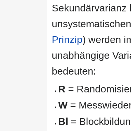
Sekundärvarianz 
unsystematischen 
Prinzip
) werden i
unabhängige Vari
bedeuten:
R
= Randomisie
W
= Messwieder
Bl
= Blockbildun