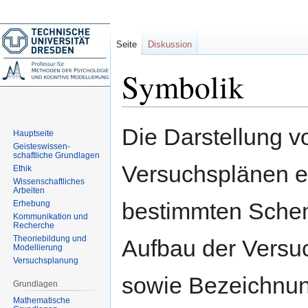
Seite
Diskussion
Symbolik
Zur
Zur
Die Darstellung v
Hauptseite
Navigation
Suche
Geisteswissen-
springen
springen
schaftliche Grundlagen
Versuchsplänen er
Ethik
Wissenschaftliches
Arbeiten
bestimmten Sche
Erhebung
Kommunikation und
Recherche
Theoriebildung und
Aufbau der Versu
Modellierung
Versuchsplanung
sowie Bezeichnu
Grundlagen
Mathematische