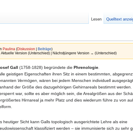
Lesen
Quelltext anze
on
Paulina
(
Diskussion
|
Beiträge
)
| Aktuelle Version (Unterschied) | Nächstjüngere Version → (Unterschied)
osef Gall
(1758-1828) begründete die
Phrenologie
.
alle geistigen Eigenschaften ihren Sitz in einem bestimmten, abgegrenz
genannten
Vermögen
, wären bei jedem Menschen individuell ausgeprägt
l anhand der Größe des dazugehörigen Gehirnareals bestimmt werden.
versperrt war, sollte es aber möglich sein, die Arealgrößen aus der Sch
vergrößertes Hirnareal ja mehr Platz und dies wiederum führe zu von a
lform.
s heutiger Sicht kann Galls topologisch ausgerichtete Lehre als eine
eudowissenschaft klassifiziert werden – sie immunisierte sich zu sehr 