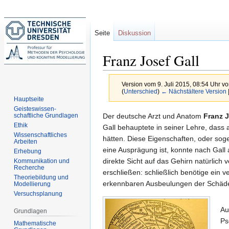
Seite
Diskussion
Franz Josef Gall
Version vom 9. Juli 2015, 08:54 Uhr v
(
Unterschied
)
← Nächstältere Version
Hauptseite
Geisteswissen-
Zur
Zur
Der deutsche Arzt und Anatom
Franz J
schaftliche Grundlagen
Ethik
Navigation
Suche
Gall behauptete in seiner Lehre, dass 
Wissenschaftliches
springen
springen
hätten. Diese Eigenschaften, oder so
Arbeiten
eine Ausprägung ist, konnte nach Gal
Erhebung
direkte Sicht auf das Gehirn natürlich 
Kommunikation und
Recherche
erschließen: schließlich benötige ein 
Theoriebildung und
erkennbaren Ausbeulungen der Schäde
Modellierung
Versuchsplanung
Au
Grundlagen
Ps
Mathematische