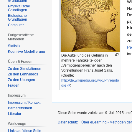
Grundlagen
Wi
Physikalische
Na
Grundlagen
De
Biologische
Grundlagen
ps
Computer
hi
de
Fortgeschrittene
Methoden
zu
Statistik
Pe
Kognitive Modellierung
in
Die Aufteilung des Gehirns in
mehrere Fähigkeits- oder
Üben & Fragen
„Vermögensbereiche“ nach den
Zu den Simulationen
Vorstellungen Franz Josef Galls.
Zu den Lehrvideos
(Quelle:
Zu den Übungen
http://de.wikipedia.org/wiki/Phrenolo
gie
)
Fragen
Impressum
Impressum / Kontakt
Barrierefreiheit
Diese Seite wurde zuletzt am 9. Juli 2015 um 
Literatur
Datenschutz
Über eLearning - Methoden der
Werkzeuge
Links auf diese Seite