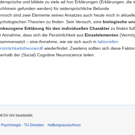
dersprüche und bildete zu viele ad hoc Erklärungen (Erklärungen, die 
chhinein gefunden werden) für widersprüchliche Befunde.
nnoch sind zwei Elemente seines Ansatzes auch heute noch in aktuell
ychologischen Theorien zu finden. Sein Versuch, eine
biologische un
rnbezogene Erklärung für den individuellen Charakter
zu finden fuß
r Annahme, dass sich die Persönlichkeit aus
Einzelelementen
(Vermög
sammensetzt – eine Annahme, wie sie sich auch in
faktoriellen
rsönlichkeitstheorien
wiederfindet. Zweitens sollten sich diese Fakto
nerhalb der (Social) Cognitive Neuroscience teilen.
08:54 Uhr bearbeitet.
 Psychologie - TU Dresden
Haftungsausschluss