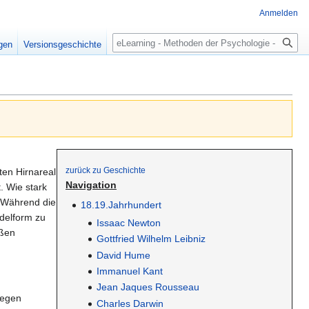
Anmelden
Suche
igen
Versionsgeschichte
zurück zu Geschichte
ten Hirnareal
Navigation
. Wie stark
 Während die
18.19.Jahrhundert
ädelform zu
Issaac Newton
ußen
Gottfried Wilhelm Leibniz
David Hume
Immanuel Kant
Jean Jaques Rousseau
gegen
Charles Darwin