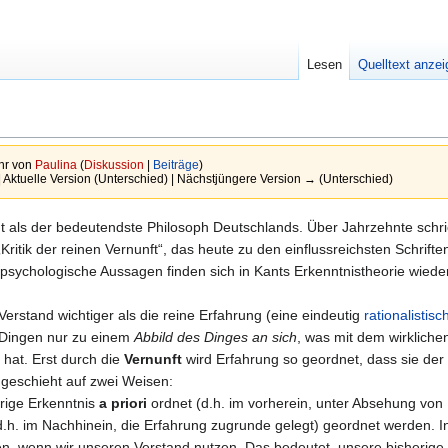
Lesen
Quelltext anze
hr von
Paulina
(
Diskussion
|
Beiträge
)
| Aktuelle Version (Unterschied) | Nächstjüngere Version → (Unterschied)
 als der bedeutendste Philosoph Deutschlands. Über Jahrzehnte schri
itik der reinen Vernunft“, das heute zu den einflussreichsten Schriften
psychologische Aussagen finden sich in Kants Erkenntnistheorie wiede
Verstand wichtiger als die reine Erfahrung (eine eindeutig
rationalistisc
Dingen nur zu einem
Abbild des Dinges an sich
, was mit dem wirklich
 hat. Erst durch die
Vernunft
wird Erfahrung so geordnet, dass sie der
geschieht auf zwei Weisen:
rige Erkenntnis
a priori
ordnet (d.h. im vorherein, unter Absehung von 
.h. im Nachhinein, die Erfahrung zugrunde gelegt) geordnet werden. 
n, wenn wir unseren Verstand nutzen. Das bedeutet, unsere bisherige