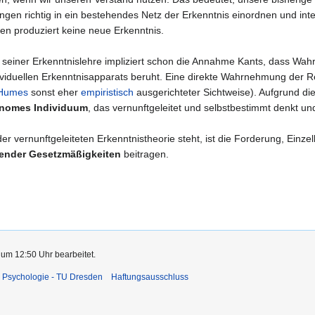
gen richtig in ein bestehendes Netz der Erkenntnis einordnen und inte
n produziert keine neue Erkenntnis.
 seiner Erkenntnislehre impliziert schon die Annahme Kants, dass W
ividuellen Erkenntnisapparats beruht. Eine direkte Wahrnehmung der Rea
Humes
sonst eher
empiristisch
ausgerichteter Sichtweise). Aufgrund di
nomes Individuum
, das vernunftgeleitet und selbstbestimmt denkt un
er vernunftgeleiteten Erkenntnistheorie steht, ist die Forderung, Einz
gender Gesetzmäßigkeiten
beitragen.
 um 12:50 Uhr bearbeitet.
 Psychologie - TU Dresden
Haftungsausschluss