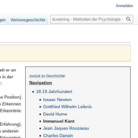
Anmelden
Suche
igen
Versionsgeschichte
eb er an
zurück zu Geschichte
 in der
Navigation
r:
18.19.Jahrhundert
he
Position).
Issaac Newton
en
Erkennen
Gottfried Wilhelm Leibniz
 Erkenntnis
David Hume
Immanuel Kant
Erfahrung),
Jean Jaques Rousseau
In anderen
Charles Darwin
 Erkenntnis