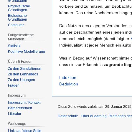
Grundlagen
vorbereitend zu nutzen, um Beobachtun
Physikalische
Grundlagen
können. Das reine Nachdenken hingege
Biologische
Grundlagen
Computer
Das Nutzen des eigenen Verstandes in
auf der Beschaffenheit eines jeden ind
Fortgeschrittene
demnach nicht möglich (damit folgt er
Methoden
Individualität ist jeder Mensch ein
auto
Statistik
Kognitive Modellierung
Was in Bezug auf Wissenschaft hinter d
Üben & Fragen
dass sie zur Erkenntnis
zugrunde lie
Zu den Simulationen
Zu den Lehrvideos
Induktion
Zu den Übungen
Deduktion
Fragen
Impressum
Impressum / Kontakt
Diese Seite wurde zuletzt am 29. Januar 2015
Barrierefreiheit
Literatur
Datenschutz
Über eLearning - Methoden der
Werkzeuge
Links auf diese Seite