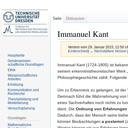
Seite
Diskussion
Immanuel Kant
Version vom 29. Januar 2015, 12:50 U
(
Unterschied
)
← Nächstältere Version
Hauptseite
Geisteswissen-
Zur
Zur
Immanuel Kant (1724-1805) ist bekannt
schaftliche Grundlagen
Ethik
Navigation
Suche
seinem erkenntnistheoretischen Werk „Kr
Wissenschaftliches
springen
springen
Philosophiegeschichte zählt. Folgende 
Arbeiten
Erhebung
Um zu Erkenntnis zu gelangen, ist der 
Kommunikation und
Recherche
Demnach führt die Wahrnehmung von 
Theoriebildung und
eines Sachverhaltes noch nichts zu tun
Modellierung
Versuchsplanung
dient. Die
Ordnung von Erfahrungen
Dadurch, dass der Mensch seine bishe
Grundlagen
können Beobachtungen
a posteriori
(d
Mathematische
Worten können wir aus Erfahrung lerne